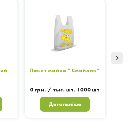
вий
Пакет майка ”Смайлик”
Па
0 грн. / тыс. шт. 1000 шт
Детальніше