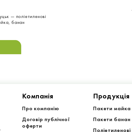
уцьк — поліетиленові
айка, банан
Компанiя
Продукція
Про компанію
Пакети майка
Договір публічної
Пакети банан
оферти
у
Поліетиленові