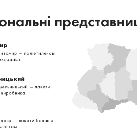
іональні представни
ир
Житомир — поліетиленові
вкладиші.
ницький
Хмельницький — пакети
д виробника
Одеса — пакети банан з
м оптом