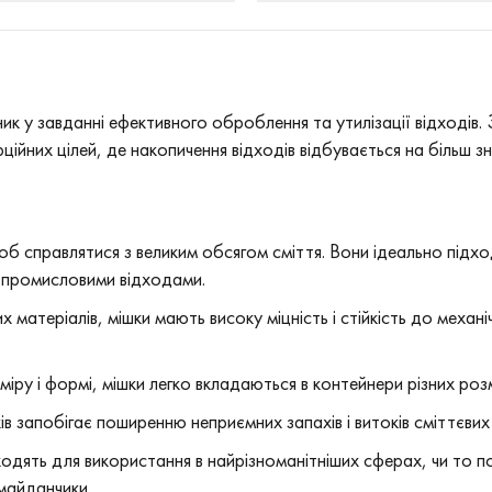
ник у завданні ефективного оброблення та утилізації відходів.
ційних цілей, де накопичення відходів відбувається на більш зн
щоб справлятися з великим обсягом сміття. Вони ідеально підход
 промисловими відходами.
них матеріалів, мішки мають високу міцність і стійкість до механ
ру і формі, мішки легко вкладаються в контейнери різних розм
ків запобігає поширенню неприємних запахів і витоків сміттєвих р
ходять для використання в найрізноманітніших сферах, чи то п
майданчики.