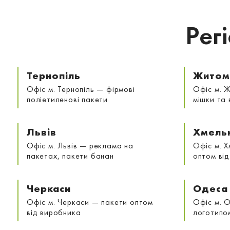
Рег
Тернопіль
Житом
Офіс м. Тернопіль — фірмові
Офіс м. 
поліетиленові пакети
мішки та 
Львів
Хмель
Офіс м. Львів — реклама на
Офіс м. 
пакетах, пакети банан
оптом ві
Черкаси
Одеса
Офіс м. Черкаси — пакети оптом
Офіс м. 
від виробника
логотипо