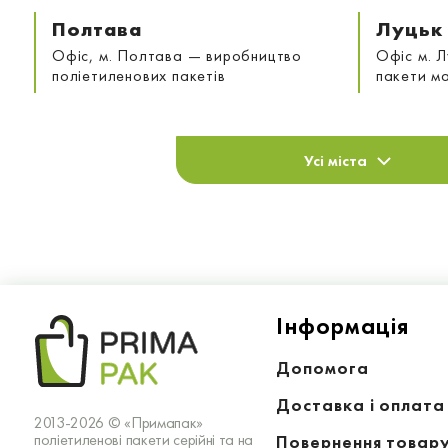
Полтава
Луцьк
Офіс, м. Полтава — виробництво
Офіс м. Л
поліетиленових пакетів
пакети м
Усі міста
Iнформацiя
Допомога
Доставка і оплата
2013-2026 © «Примапак»
поліетиленові пакети серійні та на
Повернення товар