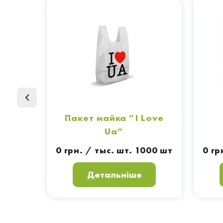
Пакет майка ”I Love
Ua”
0 грн. / тыс. шт. 1000 шт
0 гр
Детальніше