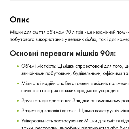
Опис
Мішки для сміття об'ємом 90 літрів - це незамінний поміч
побутового використання у великих сім'ях, так і для комер
Основні переваги мішків 90л:
Об'єм і місткість: Ці мішки спроектовані для того, 
звичайними побутовими, будівельними, офісними та
Міцність і надійність: Виготовлені з якісних полімер
наявності гострих і важких предметів усередині.
Зручність використання: Завдяки оптимальному розмі
Захист від запахів і витоків: Щільна конструкція міш
Універсальність застосування: Мішки для сміття під
точки, ресторани, виробничі підприємства або буд