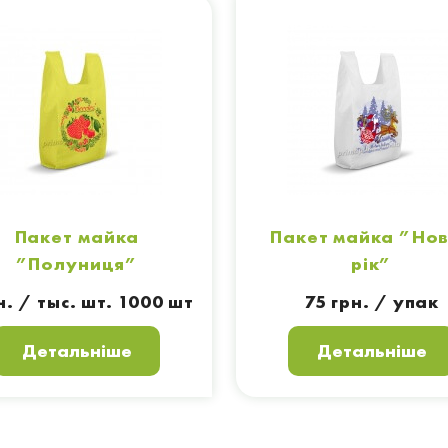
Пакет майка
Пакет майка ”Но
”Полуниця”
рік”
н. / тыс. шт. 1000 шт
75 грн. / упак
Детальніше
Детальніше