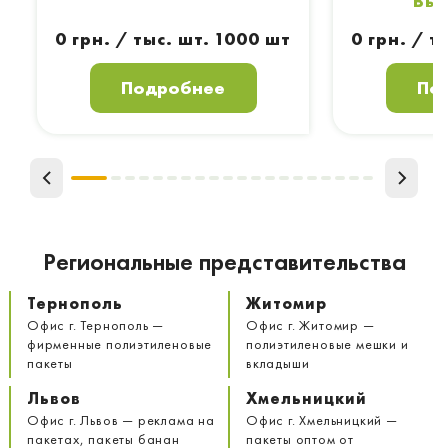
"Вы
0 грн. / тыс. шт. 1000 шт
0 грн. / т
Подробнее
По
Региональные представительства
Тернополь
Житомир
Офис г. Тернополь —
Офис г. Житомир —
фирменные полиэтиленовые
полиэтиленовые мешки и
пакеты
вкладыши
Львов
Хмельницкий
Офис г. Львов — реклама на
Офис г. Хмельницкий —
пакетах, пакеты банан
пакеты оптом от