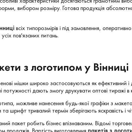
собливі характеристики досягаються грамотним виб
форми, вибором розміру. Готова продукція абсолютн
нниці
всіх типорозмірів і під замовлення, оперативно
усіх пов'язаних питань.
кети з логотипом у Вінниці
енові мішки широко застосовуються як ефективний і 
і потужності дають змогу друкувати оптові тиражі в 
отипа, можливе нанесення будь-якої графіки з макет
та шрифт тривалий термін зберігають яскравість і чітк
ний пакет робить бізнес впізнаваним. Відомі торгове
м продажів. Вартість виготовлення
пакетів з логот