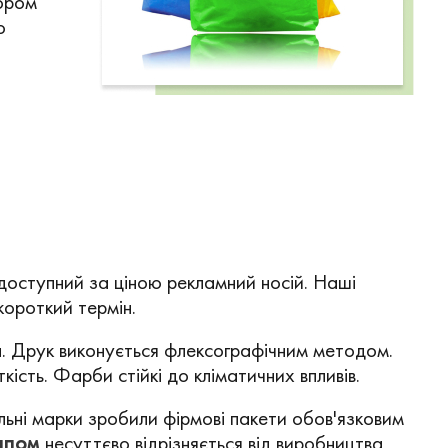
ором
о
доступний за ціною рекламний носій. Наші
короткий термін.
а. Друк виконується флексографічним методом.
ість. Фарби стійкі до кліматичних впливів.
льні марки зробили фірмові пакети обов'язковим
ипом
несуттєво відрізняється від виробництва