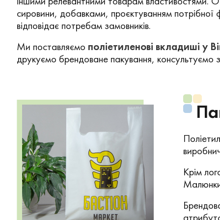
іншими релевантними товарам властивостями. О
сировини, добавками, проєктуванням потрібної 
відповідає потребам замовників.
Ми поставляємо
поліетиленові вкладиші у Ві
друкуємо брендоване пакування, консультуємо з 
Па
Поліетил
виробнич
Крім лог
Малюнки 
Брендова
атрибуто