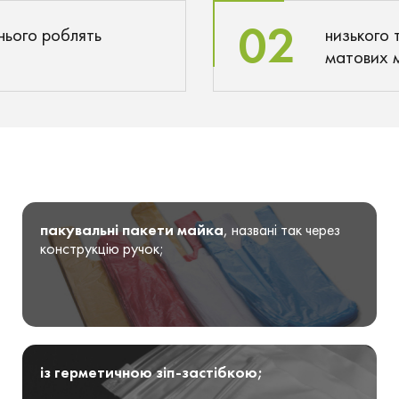
02
 нього роблять
низького 
матових 
пакувальні пакети майка
, названі так через
конструкцію ручок;
із герметичною зіп-застібкою;