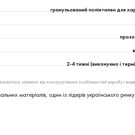
гранульований поліетилен для ха
прозо
в
2-4 тижні (виконуємо і терм
нюватися, залежно від конструктивних особливостей виробу і видів
льних матеріалів, один із лідерів українського ринку