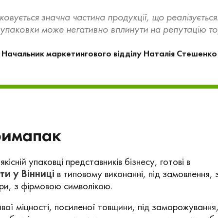
овується значна частина продукції, що реалізується
 упаковки може негативно вплинути на репутацію то
Начальник маркетингового відділу Наталія Стешенко
римапак
кісній упаковці представників бізнесу, готові в
ти у Вінниці
в типовому виконанні, під замовлення, 
ри, з фірмовою символікою.
ої міцності, посиленої товщини, під заморожування,