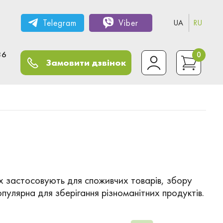
Telegram
Viber
UA
RU
36
0
Замовити дзвінок
ах застосовують для споживчих товарів, збору
опулярна для зберігання різноманітних продуктів.