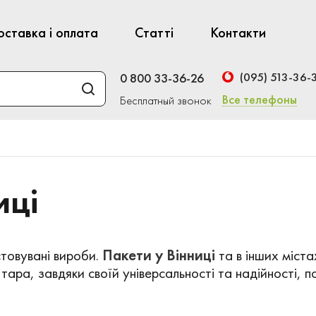
оставка і оплата
Статті
Контакти
(095) 513-36-
0 800 33-36-26
Все телефоны
Бесплатный звонок
иці
стовувані вироби.
Пакети у Вінниці
та в інших міст
 тара, завдяки своїй універсальності та надійності, п