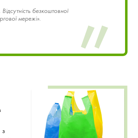
. Відсутність безкоштовної
ргової мережі».
з
 з