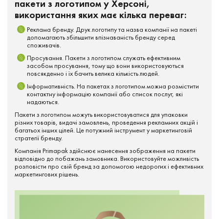
пакети з логотипом у Херсоні,
використання яких має кілька переваг:
Реклама бренду. Друк логотипу та назва компанії на пакеті
допомагають збільшити впізнаваність бренду серед
споживачів.
Просування. Пакети з логотипом служать ефективним
засобом просування, тому що вони використовуються
повсякденно і їх бачить велика кількість людей.
Інформативність. На пакетах з логотипом можна розмістити
контактну інформацію компанії або список послуг, які
надаються.
Пакети з логотипом можуть використовуватися для упаковки
різних товарів, видачі замовлень, проведення рекламних акцій і
багатьох інших цілей. Це потужний інструмент у маркетинговій
стратегії бренду.
Компанія Primapak здійснює нанесення зображення на пакети
відповідно до побажань замовника. Використовуйте можливість
розповісти про свій бренд за допомогою недорогих і ефективних
маркетингових рішень.