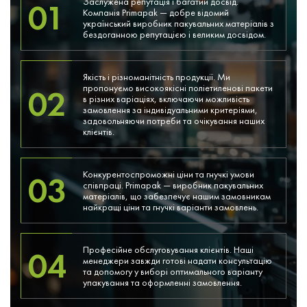
Заслужена репутація і багатий досвід.
01
Компанія Primapak — добре відомий
український виробник пакувальних матеріалів з
бездоганною репутацією і великим досвідом.
Якість і різноманітність продукції. Ми
пропонуємо високоякісні поліетиленові пакети
02
в різних варіаціях, включаючи можливість
замовлення за індивідуальними критеріями,
задовольняючи потреби та очікування наших
клієнтів.
Конкурентоспроможні ціни та гнучкі умови
03
співпраці. Primapak — виробник пакувальних
матеріалів, що забезпечує нашим замовникам
найкращі ціни та гнучкі варіанти замовлень.
Професійне обслуговування клієнтів. Наші
04
менеджери завжди готові надати консультацію
та допомогу у виборі оптимального варіанту
упакування та оформленні замовлення.