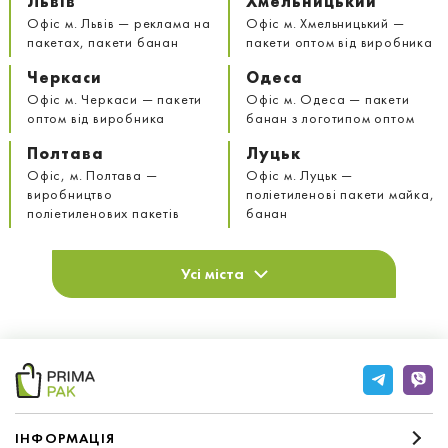
Львів
Хмельницький
Офіс м. Львів — реклама на
Офіс м. Хмельницький —
пакетах, пакети банан
пакети оптом від виробника
Черкаси
Одеса
Офіс м. Черкаси — пакети
Офіс м. Одеса — пакети
оптом від виробника
банан з логотипом оптом
Полтава
Луцьк
Офіс, м. Полтава —
Офіс м. Луцьк —
виробництво
поліетиленові пакети майка,
поліетиленових пакетів
банан
Усі міста
IНФОРМАЦIЯ