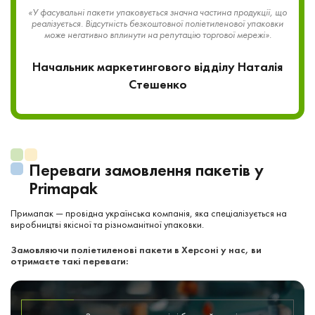
«У фасувальні пакети упаковується значна частина продукції, що
реалізується. Відсутність безкоштовної поліетиленової упаковки
може негативно вплинути на репутацію торгової мережі».
Начальник маркетингового відділу Наталія
Стешенко
Переваги замовлення пакетів у
Primapak
Примапак — провідна українська компанія, яка спеціалізується на
виробництві якісної та різноманітної упаковки.
Замовляючи поліетиленові пакети в Херсоні у нас, ви
отримаєте такі переваги: