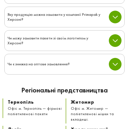
Яку продукцію можна замовити у компанії Primapak у
Херсоні?
Чи можу замовити пакети зі своїм логотипом у
Херсоні?
Чи є знижка на оптове замовлення?
Регіональні представництва
Тернопіль
Житомир
Офіс м. Тернопіль — фірмові
Офіс м. Житомир —
поліетиленові пакети
поліетиленові мішки та
вкладиші.