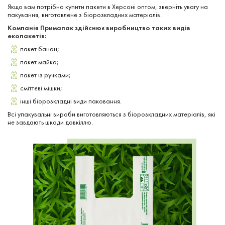
Якщо вам потрібно купити пакети в Херсоні оптом, зверніть увагу на
пакування, виготовлене з біорозкладних матеріалів.
Компанія Примапак здійснює виробництво таких видів
екопакетів:
пакет банан;
пакет майка;
пакет із ручками;
сміттєві мішки;
інші біорозкладні види паковання.
Всі упакувальні вироби виготовляються з біорозкладних матеріалів, які
не завдають шкоди довкіллю.