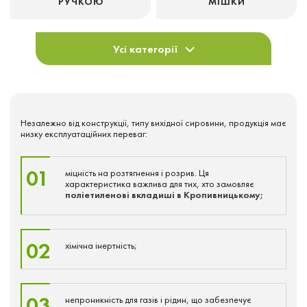
РУЧКОЮ
МІШКИ
Усі категорії
Незалежно від конструкції, типу вихідної сировини, продукція має
низку експлуатаційних переваг:
01
міцність на розтягнення і розрив. Ця
характеристика важлива для тих, хто замовляє
поліетиленові вкладиші в Кропивницькому;
02
хімічна інертність;
03
непроникність для газів і рідин, що забезпечує