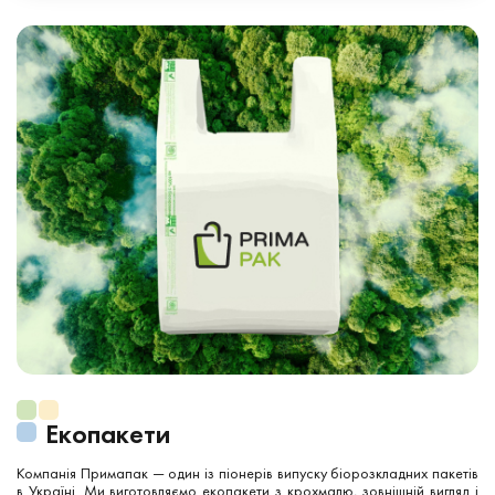
Екопакети
Компанія Примапак — один із піонерів випуску біорозкладних пакетів
в Україні. Ми виготовляємо екопакети з крохмалю, зовнішній вигляд і