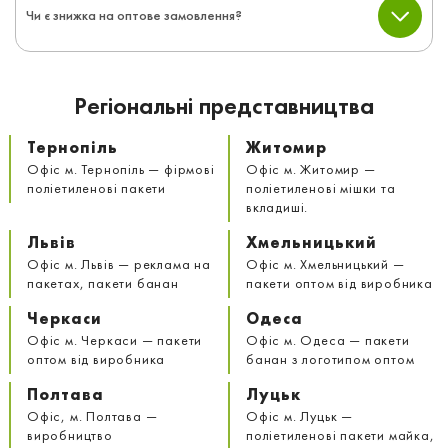
Чи є знижка на оптове замовлення?
Регіональні представництва
Тернопіль
Житомир
Офіс м. Тернопіль — фірмові
Офіс м. Житомир —
поліетиленові пакети
поліетиленові мішки та
вкладиші.
Львів
Хмельницький
Офіс м. Львів — реклама на
Офіс м. Хмельницький —
пакетах, пакети банан
пакети оптом від виробника
Черкаси
Одеса
Офіс м. Черкаси — пакети
Офіс м. Одеса — пакети
оптом від виробника
банан з логотипом оптом
Полтава
Луцьк
Офіс, м. Полтава —
Офіс м. Луцьк —
виробництво
поліетиленові пакети майка,