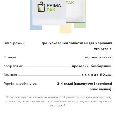
Тип сировини:
гранульований поліетилен для харчових
продуктів.
Розміри:
під замовлення.
Колір плівки:
прозорий, безбарвний.
Товщина:
від 4-х до 110 мкм.
Терміни виробництва:
2-4 тижні (виконуємо і термінові
замовлення).
*Наведені показники надані компанією Примапак і можуть змінюватися,
залежно від конструктивних особливостей виробу і видів застосовуваних
технологій.