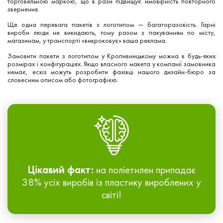
торговельною маркою, що в рази підвищує ймовірність повторного
звернення.
Ще одна перевага пакетів з логотипом — багаторазовість. Гарні
вироби люди не викидають, тому разом з пакуванням по місту,
магазинам, у транспорті «викроковує» ваша реклама.
Замовити пакети з логотипом у Кропивницькому можна в будь-яких
розмірах і конфігураціях. Якщо власного макета у компанії замовника
немає, ескіз можуть розробити фахівці нашого дизайн-бюро за
словесним описом або фотографією.
Цікавий факт:
на поліетилен припадає
38% усіх виробів із пластику вироблених у
світі!