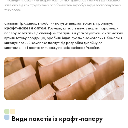
*Наведені показники надані компанією Примапак і можуть змінюватися,
залежно від конструктивних особливостей виробу і видів застосовуваних
технологій.
омпанія Примапак, виробник пакувальних матеріалів, пропонує
крафт-пакети оптом
. Розміри, кількість штук у партії, параметри
паперу залежать від специфіки товарів, які упаковуються. У нас можна
купити готову продукцію, зробити індивідуальне замовлення. Компанія
виконує повний комплекс послуг: від розробки дизайну до
виготовлення і доставки тиражу по всіх регіонах України.
Види пакетів із крафт-паперу