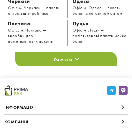
Черкаси
Одеса
Офіс м. Черкаси — пакети
Офіс м. Одеса — пакети
оптом від виробника
банан з логотипом оптом
Полтава
Луцьк
Офіс, м. Полтава —
Офіс м. Луцьк —
виробництво
поліетиленові пакети майка,
поліетиленових пакетів
банан
Усі міста
IНФОРМАЦIЯ
КОМПАНIЯ