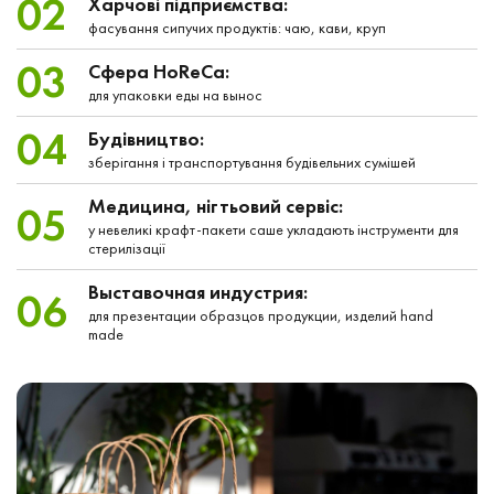
02
Харчові підприємства:
фасування сипучих продуктів: чаю, кави, круп
03
Сфера HoReCa:
для упаковки еды на вынос
04
Будівництво:
зберігання і транспортування будівельних сумішей
Медицина, нігтьовий сервіс:
05
у невеликі крафт-пакети саше укладають інструменти для
стерилізації
Выставочная индустрия:
06
для презентации образцов продукции, изделий hand
made