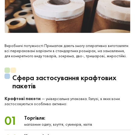
Виробничі потужності Примапак дають змогу оперативно виготовляти
всі перераховані варіанти в стандартних розмірах, на замовлення,
для конкретного виду товарів, зокрема, дво-, тришарові, жиростійкі.
Сфера застосування крафтових
пакетів
Крафтові пакети
— універсальна упаковка. Галузі, в яких вони
застосовуються особливо активно:
01
Торгівля:
магазини одягу, взуття, сувенірів, квітів