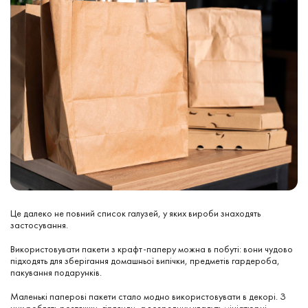
Це далеко не повний список галузей, у яких вироби знаходять
застосування.
Використовувати пакети з крафт-паперу можна в побуті: вони чудово
підходять для зберігання домашньої випічки, предметів гардероба,
пакування подарунків.
Маленькі паперові пакети стало модно використовувати в декорі. З
них роблять розтяжки, гірлянди, а всередину кладуть мініатюрні