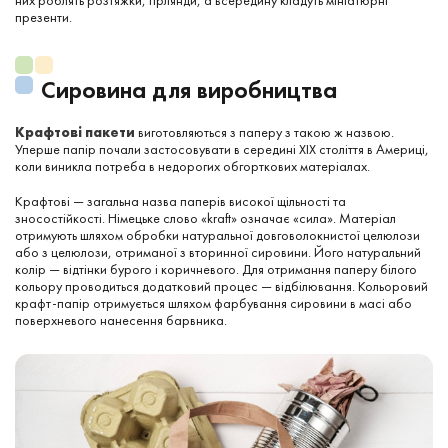
презенти.
Сировина для виробництва
Крафтові пакети
виготовляються з паперу з такою ж назвою.
Уперше папір почали застосовувати в середині XIX століття в Америці,
коли виникла потреба в недорогих обгорткових матеріалах.
Крафтові — загальна назва паперів високої щільності та
зносостійкості. Німецьке слово «kraft» означає «сила». Матеріал
отримують шляхом обробки натуральної довговолокнистої целюлози
або з целюлози, отриманої з вторинної сировини. Його натуральний
колір — відтінки бурого і коричневого. Для отримання паперу білого
кольору проводиться додатковий процес — відбілювання. Кольоровий
крафт-папір отримується шляхом фарбування сировини в масі або
поверхневого нанесення барвника.