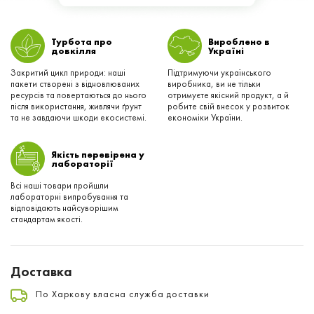
Турбота про
Вироблено в
довкілля
Українi
Закритий цикл природи: наші
Підтримуючи українського
пакети створені з відновлюваних
виробника, ви не тільки
ресурсів та повертаються до нього
отримуєте якісний продукт, а й
після використання, живлячи ґрунт
робите свій внесок у розвиток
та не завдаючи шкоди екосистемі.
економіки України.
Якість перевірена у
лабораторії
Всі наші товари пройшли
лабораторні випробування та
відповідають найсуворішим
стандартам якості.
Доставка
По Харкову власна служба доставки