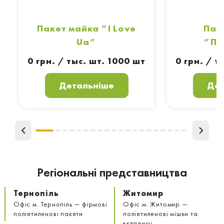
Пакет майка ”I Love
Пак
Ua”
”По
0 грн. / тыс. шт. 1000 шт
0 грн. / т
Детальніше
Дет
Регіональні представництва
Тернопіль
Житомир
Офіс м. Тернопіль — фірмові
Офіс м. Житомир —
поліетиленові пакети
поліетиленові мішки та
вкладиші.