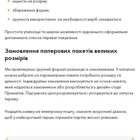
міцність на розрив;
збереження форми;
зручність використання: за необхідності виріб складається.
Простота утилізації та широкі можливості художнього оформлення
доповнюють список переваг пакування.
Замовлення паперових пакетів великих
розмірів
Ми практикуємо зручний формат взаємодії із замовниками. У каталозі
можна вибрати за параметрами пакети потрібного розміру та
щільності. Індивідуальні замовлення виконуються на основі макета,
який надається замовником або розробляється в дизайн-студії
Примапак. Підсумкова ціна розраховується і узгоджується до запуску
тиражу.
Надішліть заявку на електронну пошту, замовте зворотний дзвінок,
щоб у найкоротший термін отримати партію якісної упаковки.