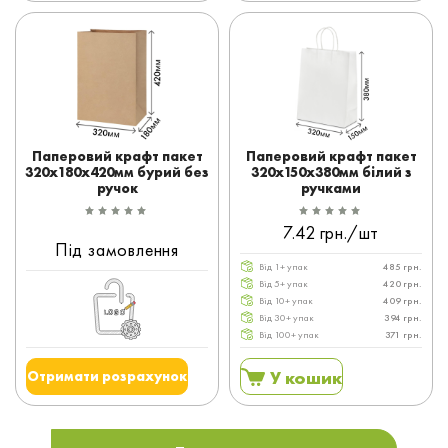
Паперовий крафт пакет
Паперовий крафт пакет
320x180x420мм бурий без
320x150x380мм білий з
ручок
ручками
7.42 грн./шт
Під замовлення
Від 1+ упак
485 грн.
Від 5+ упак
420 грн.
Від 10+ упак
409 грн.
Від 30+ упак
394 грн.
Від 100+ упак
371 грн.
У кошик
Отримати розрахунок