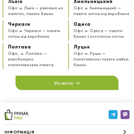
Львів
Хмельницький
Офіс м. Львів — реклама на
Офіс м. Хмельницький —
пакетах, пакети банан
пакети оптом від виробника
Черкаси
Одеса
Офіс м. Черкаси — пакети
Офіс м. Одеса — пакети
оптом від виробника
банан з логотипом оптом
Полтава
Луцьк
Офіс, м. Полтава —
Офіс м. Луцьк —
виробництво
поліетиленові пакети майка,
поліетиленових пакетів
банан
Усі міста
IНФОРМАЦIЯ