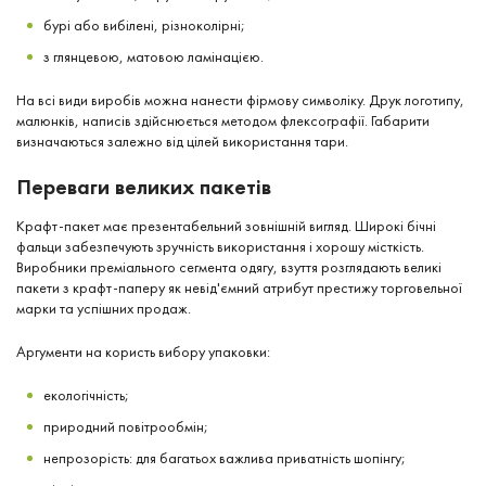
бурі або вибілені, різноколірні;
з глянцевою, матовою ламінацією.
На всі види виробів можна нанести фірмову символіку. Друк логотипу,
малюнків, написів здійснюється методом флексографії. Габарити
визначаються залежно від цілей використання тари.
Переваги великих пакетів
Крафт-пакет має презентабельний зовнішній вигляд. Широкі бічні
фальци забезпечують зручність використання і хорошу місткість.
Виробники преміального сегмента одягу, взуття розглядають великі
пакети з крафт-паперу як невід'ємний атрибут престижу торговельної
марки та успішних продаж.
Аргументи на користь вибору упаковки:
екологічність;
природний повітрообмін;
непрозорість: для багатьох важлива приватність шопінгу;