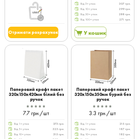
Від 5+ упак
307 грн.
Від 10+ упак
299 грн.
Від 30+ упак
288 грн.
Від 100+ упак
271 грн.
У кошик
Отримати розрахунок
Паперовий крафт пакет
Паперовий крафт пакет
320x150x420мм білий без
320x150x350мм бурий без
ручок
ручок
7.7 грн./шт
3.3 грн./шт
Від 1+ упак
373 грн.
Від 1+ упак
215 грн.
Від 5+ упак
323 грн.
Від 5+ упак
187 грн.
Від 10+ упак
315 грн.
Від 10+ упак
182 грн.