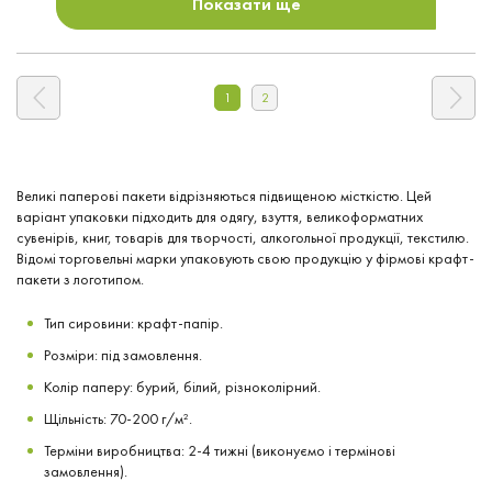
Показати ще
1
2
Великі паперові пакети відрізняються підвищеною місткістю. Цей
варіант упаковки підходить для одягу, взуття, великоформатних
сувенірів, книг, товарів для творчості, алкогольної продукції, текстилю.
Відомі торговельні марки упаковують свою продукцію у фірмові крафт-
пакети з логотипом.
Тип сировини: крафт-папір.
Розміри: під замовлення.
Колір паперу: бурий, білий, різноколірний.
Щільність: 70-200 г/м².
Терміни виробництва: 2-4 тижні (виконуємо і термінові
замовлення).