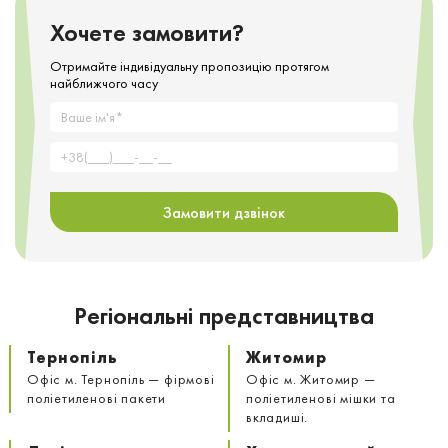
Хочете замовити?
Отримайте індивідуальну пропозицію протягом
найближчого часу
Замовити дзвінок
Регіональні представництва
Тернопіль
Житомир
Офіс м. Тернопіль — фірмові
Офіс м. Житомир —
поліетиленові пакети
поліетиленові мішки та
вкладиші.