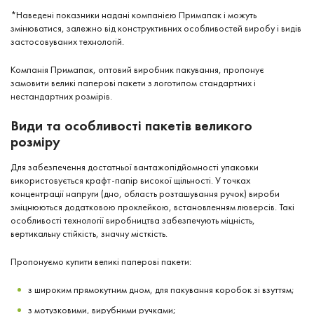
*Наведені показники надані компанією Примапак і можуть
змінюватися, залежно від конструктивних особливостей виробу і видів
застосовуваних технологій.
Компанія Примапак, оптовий виробник пакування, пропонує
замовити великі паперові пакети з логотипом стандартних і
нестандартних розмірів.
Види та особливості пакетів великого
розміру
Для забезпечення достатньої вантажопідйомності упаковки
використовується крафт-папір високої щільності. У точках
концентрації напруги (дно, область розташування ручок) вироби
зміцнюються додатковою проклейкою, встановленням люверсів. Такі
особливості технології виробництва забезпечують міцність,
вертикальну стійкість, значну місткість.
Пропонуємо купити великі паперові пакети:
з широким прямокутним дном, для пакування коробок зі взуттям;
з мотузковими, вирубними ручками;