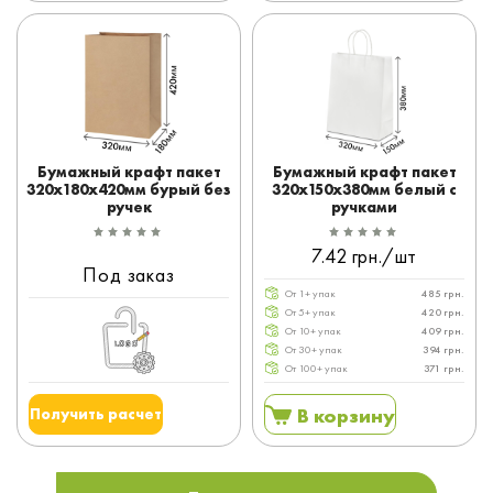
Бумажный крафт пакет
Бумажный крафт пакет
320x180x420мм бурый без
320x150x380мм белый с
ручек
ручками
7.42 грн./шт
Под заказ
От 1+ упак
485 грн.
От 5+ упак
420 грн.
От 10+ упак
409 грн.
От 30+ упак
394 грн.
От 100+ упак
371 грн.
В корзину
Получить расчет