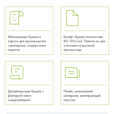
Мелованную бумагу и
Крафт-бумагу плотностью
картон для производства
80-120 г/м2. Пакеты из нее
сувенирных, подарочных
отличаются высокой
пакетов.
прочностью
Дизайнерскую бумагу с
Плайк, мелованный
фактурой «лен»,
материал, имитирующий
«микровельвет»
пластик