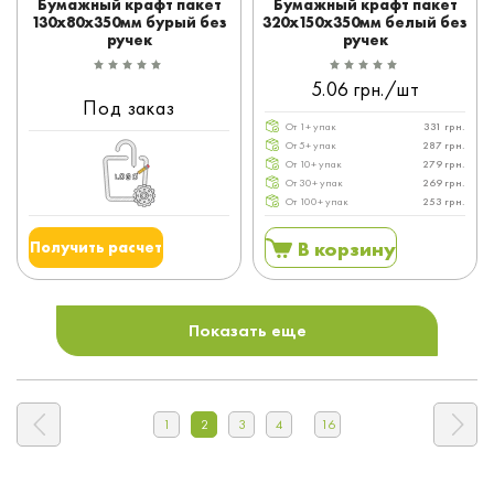
Бумажный крафт пакет
Бумажный крафт пакет
130x80x350мм бурый без
320x150x350мм белый без
ручек
ручек
5.06 грн./шт
Под заказ
От 1+ упак
331 грн.
От 5+ упак
287 грн.
От 10+ упак
279 грн.
От 30+ упак
269 грн.
От 100+ упак
253 грн.
В корзину
Получить расчет
Показать еще
1
2
3
4
16