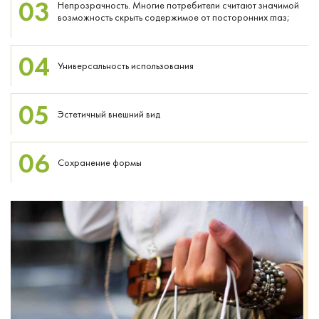
03
Непрозрачность. Многие потребители считают значимой
возможность скрыть содержимое от посторонних глаз;
04
Универсальность использования
05
Эстетичный внешний вид
06
Сохранение формы