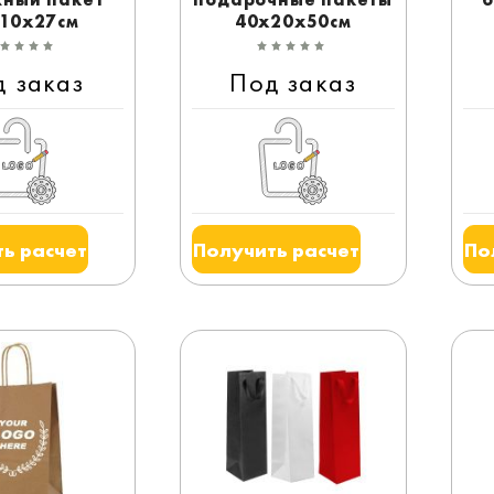
10x27см
40x20x50см
д заказ
Под заказ
ь расчет
Получить расчет
По