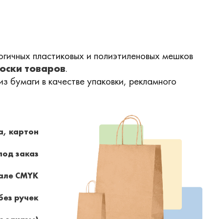
гичных пластиковых и полиэтиленовых мешков
оски товаров
.
з бумаги в качестве упаковки, рекламного
а, картон
под заказ
кале CMYK
без ручек