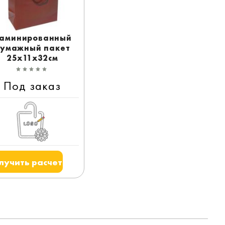
аминированный
умажный пакет
25x11x32см
Под заказ
лучить расчет