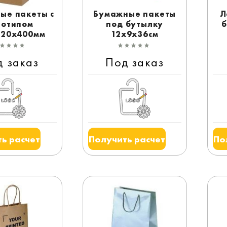
ые пакеты с
Бумажные пакеты
Л
готипом
под бутылку
б
120x400мм
12x9x36см
д заказ
Под заказ
ь расчет
Получить расчет
По