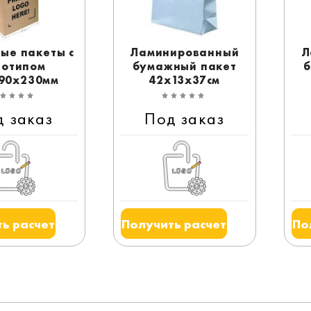
ые пакеты с
Ламинированный
Л
готипом
бумажный пакет
б
90x230мм
42x13x37см
д заказ
Под заказ
ь расчет
Получить расчет
По