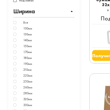
под заказ
32x
Ширина
По
Все
100мм
130мм
140мм
150мм
170мм
Получит
180мм
190мм
210мм
220мм
250мм
260мм
280мм
320мм
330мм