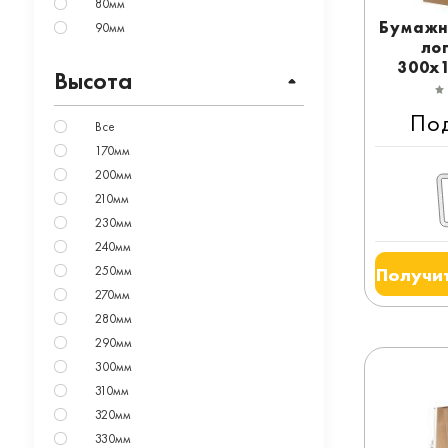
80мм
Бумажн
90мм
ло
300x
Высота
По
Все
170мм
200мм
210мм
230мм
240мм
250мм
Получит
270мм
280мм
290мм
300мм
310мм
320мм
330мм