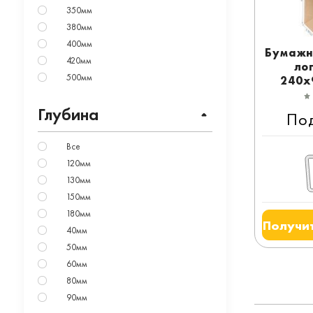
350мм
380мм
400мм
Бумажн
420мм
ло
500мм
240x
Глубина
По
Все
120мм
130мм
150мм
180мм
Получит
40мм
50мм
60мм
80мм
90мм