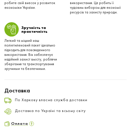
робите свій внесок у розвиток
використання. Це робить її
економіки України.
чудовим вибором для економії
ресурсів та захисту природи.
Зручність та
практичність
Легкий та міцний наш
поліетиленовий пакет ідеально
підходить для повсякденного
використання. Він забезпечує
надійний захист вмісту, роблячи
зберігання та транспортування
зручними та безпечними.
Доставка
По Харкову власна служба доставки
Доставка по Україні та всьому світу
Оплата