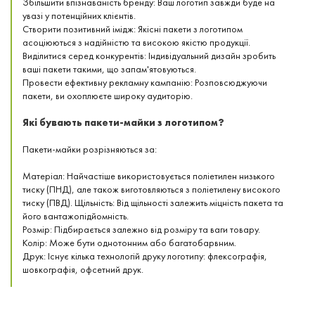
Збільшити впізнаваність бренду: Ваш логотип завжди буде на
увазі у потенційних клієнтів.
Створити позитивний імідж: Якісні пакети з логотипом
асоціюються з надійністю та високою якістю продукції.
Виділитися серед конкурентів: Індивідуальний дизайн зробить
ваші пакети такими, що запам'ятовуються.
Провести ефективну рекламну кампанію: Розповсюджуючи
пакети, ви охоплюєте широку аудиторію.
Які бувають пакети-майки з логотипом?
Пакети-майки розрізняються за:
Матеріал: Найчастіше використовується поліетилен низького
тиску (ПНД), але також виготовляються з поліетилену високого
тиску (ПВД). Щільність: Від щільності залежить міцність пакета та
його вантажопідйомність.
Розмір: Підбирається залежно від розміру та ваги товару.
Колір: Може бути однотонним або багатобарвним.
Друк: Існує кілька технологій друку логотипу: флексографія,
шовкографія, офсетний друк.