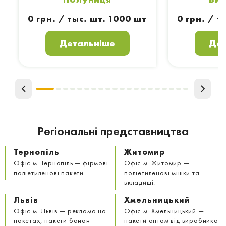
0 грн. / тыс. шт. 1000 шт
0 грн. / т
Детальніше
Дет
Регіональні представництва
Тернопіль
Житомир
Офіс м. Тернопіль — фірмові
Офіс м. Житомир —
поліетиленові пакети
поліетиленові мішки та
вкладиші.
Львів
Хмельницький
Офіс м. Львів — реклама на
Офіс м. Хмельницький —
пакетах, пакети банан
пакети оптом від виробника