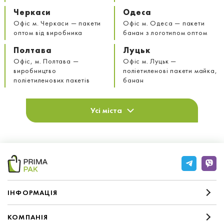
Черкаси
Одеса
Офіс м. Черкаси — пакети
Офіс м. Одеса — пакети
оптом від виробника
банан з логотипом оптом
Полтава
Луцьк
Офіс, м. Полтава —
Офіс м. Луцьк —
виробництво
поліетиленові пакети майка,
поліетиленових пакетів
банан
Усі міста
IНФОРМАЦIЯ
КОМПАНIЯ