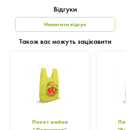
Відгуки
Написати відгук
Також вас можуть зацікавити
Пакет майка
Пак
”Полуниця”
"Ви