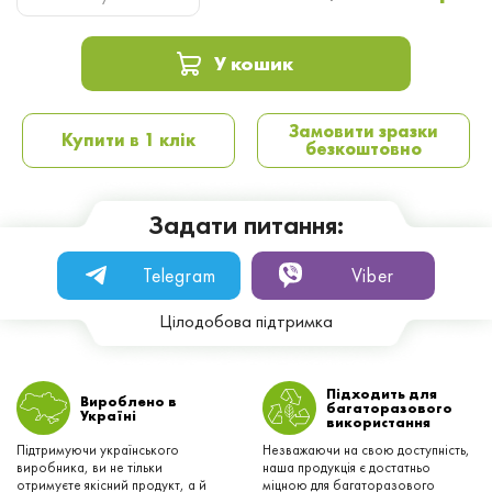
У кошик
Замовити зразки
Купити в 1 клік
безкоштовно
Задати питання:
Telegram
Viber
Цілодобова підтримка
Підходить для
Вироблено в
багаторазового
Українi
використання
Підтримуючи українського
Незважаючи на свою доступність,
виробника, ви не тільки
наша продукція є достатньо
отримуєте якісний продукт, а й
міцною для багаторазового