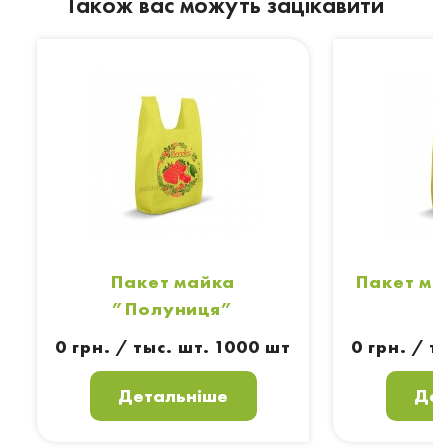
Також вас можуть зацікавити
Пакет майка
Пакет ма
”Полуниця”
0 грн. / тыс. шт. 1000 шт
0 грн. / т
Детальніше
Дет