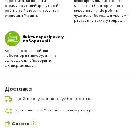
виробника, ви не тільки
наша продукція є достатньо
отримуєте якісний продукт, а й
міцною для багаторазового
робите свій внесок у розвиток
використання. Це робить її
економіки України.
чудовим вибором для економії
ресурсів та захисту природи.
Якість перевірена у
лабораторії
Всі наші товари пройшли
лабораторні випробування та
відповідають найсуворішим
стандартам якості.
Доставка
По Харкову власна служба доставки
Доставка по Україні та всьому світу
Оплата