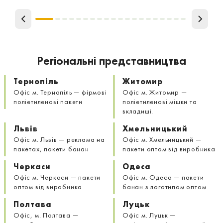
Регіональні представництва
Тернопіль
Житомир
Офіс м. Тернопіль — фірмові
Офіс м. Житомир —
поліетиленові пакети
поліетиленові мішки та
вкладиші.
Львів
Хмельницький
Офіс м. Львів — реклама на
Офіс м. Хмельницький —
пакетах, пакети банан
пакети оптом від виробника
Черкаси
Одеса
Офіс м. Черкаси — пакети
Офіс м. Одеса — пакети
оптом від виробника
банан з логотипом оптом
Полтава
Луцьк
Офіс, м. Полтава —
Офіс м. Луцьк —