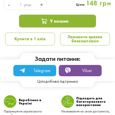
148 грн
-
+
упак
Ціна:
У кошик
Замовити зразки
Купити в 1 клік
безкоштовно
Задати питання:
Telegram
Viber
Цілодобова підтримка
Підходить для
Вироблено в
багаторазового
Українi
використання
Підтримуючи українського
Незважаючи на свою доступність,