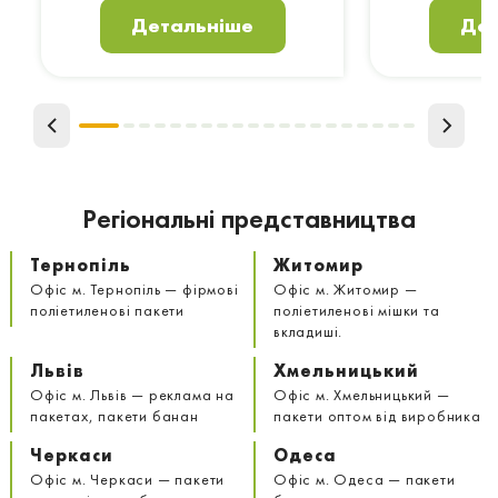
Детальніше
Дет
Регіональні представництва
Тернопіль
Житомир
Офіс м. Тернопіль — фірмові
Офіс м. Житомир —
поліетиленові пакети
поліетиленові мішки та
вкладиші.
Львів
Хмельницький
Офіс м. Львів — реклама на
Офіс м. Хмельницький —
пакетах, пакети банан
пакети оптом від виробника
Черкаси
Одеса
Офіс м. Черкаси — пакети
Офіс м. Одеса — пакети