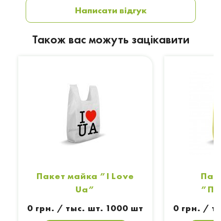
Написати відгук
Також вас можуть зацікавити
Пакет майка ”I Love
Пак
Ua”
”По
0 грн. / тыс. шт. 1000 шт
0 грн. / т