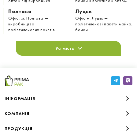
оптом від виробника
банан з логотипом оптом
Полтава
Луцьк
Офіс, м. Полтава —
Офіс м. Луцьк —
виробництво
поліетиленові пакети майка,
поліетиленових пакетів
банан
Усі міста
IНФОРМАЦIЯ
КОМПАНIЯ
ПРОДУКЦІЯ