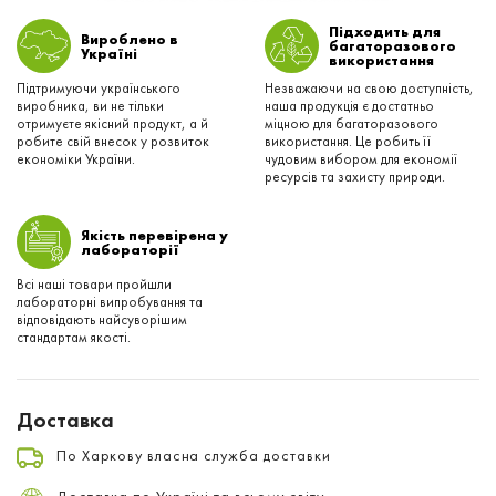
Підходить для
Вироблено в
багаторазового
Українi
використання
Підтримуючи українського
Незважаючи на свою доступність,
виробника, ви не тільки
наша продукція є достатньо
отримуєте якісний продукт, а й
міцною для багаторазового
робите свій внесок у розвиток
використання. Це робить її
економіки України.
чудовим вибором для економії
ресурсів та захисту природи.
Якість перевірена у
лабораторії
Всі наші товари пройшли
лабораторні випробування та
відповідають найсуворішим
стандартам якості.
Доставка
По Харкову власна служба доставки
Доставка по Україні та всьому світу