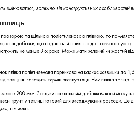
ь змінюватися, залежно від конструктивних особливостей вир
еплиць
прозорою та щільною поліетиленовою плівкою, то помиляєтес
спеціальні добавки, що надають їй стійкості до сонячного уль
служить не менше 3-х років. Може мати зелений чи жовтий ві
янок плівка поліетиленова парникова на каркас заввишки до 1
від товщини залежить термін експлуатації. Чим плівка товща, т
 менше 200 мкм. Завдяки спеціальним добавкам вони можуть 
овесні ґрунт у теплиці готовий для висаджування розсади. Це
ою, ніж зовні.