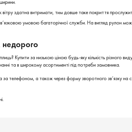
ширини.
ск вітру здатна витримати, тим довше таке покриття прослужит
ов’язковою умовою багаторічної служби. На вигляд рулон може
м недорого
плиць? Купити за низькою ціною будь-яку кількість різного в
нанні та в широкому асортименті під потреби замовника.
за телефоном, а також через форму зворотного зв’язку на са
і.