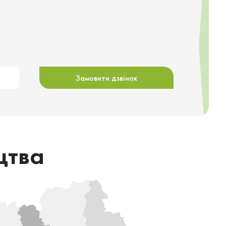
Замовити дзвінок
цтва