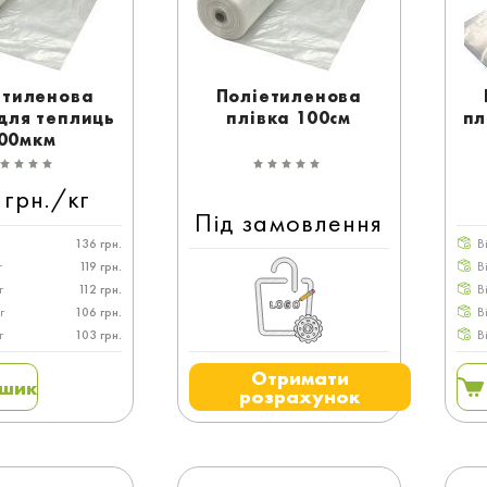
етиленова
Поліетиленова
для теплиць
плівка 100см
пл
00мкм
 грн./кг
Під замовлення
136 грн.
В
г
119 грн.
В
г
112 грн.
В
г
106 грн.
В
г
103 грн.
В
Отримати
ошик
розрахунок