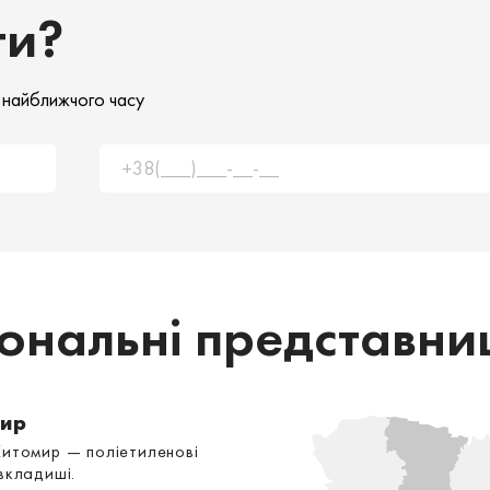
ти?
 найближчого часу
іональні представни
ир
Житомир — поліетиленові
вкладиші.