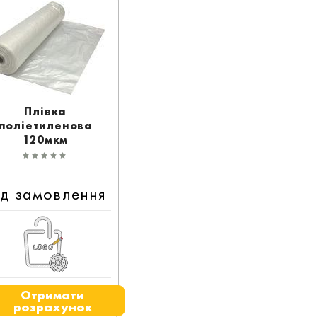
Плівка
поліетиленова
120мкм
ід замовлення
Отримати
розрахунок