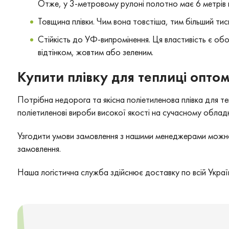
Отже, у 3-метровому рулоні полотно має 6 метрів 
Товщина плівки. Чим вона товстіша, тим більший ти
Стійкість до УФ-випромінення. Ця властивість є об
відтінком, жовтим або зеленим.
Купити плівку для теплиці опто
Потрібна недорога та якісна поліетиленова плівка для те
поліетиленові вироби високої якості на сучасному облад
Узгодити умови замовлення з нашими менеджерами можна 
замовлення.
Наша логістична служба здійснює доставку по всій Україн