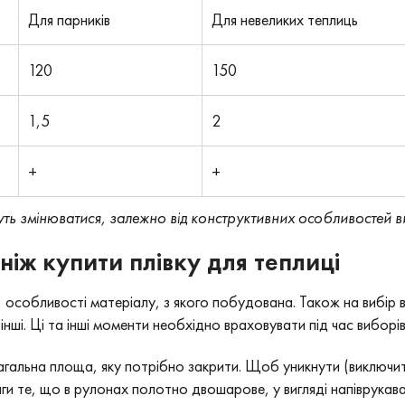
Для парників
Для невеликих теплиць
120
150
1,5
2
+
+
ь змінюватися, залежно від конструктивних особливостей вир
іж купити плівку для теплиці
 особливості матеріалу, з якого побудована. Також на вибір 
інші. Ці та інші моменти необхідно враховувати під час виборів.
загальна площа, яку потрібно закрити. Щоб уникнути (виключит
и те, що в рулонах полотно двошарове, у вигляді напіврукава.