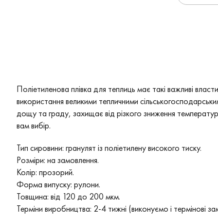
Поліетиленова плівка для теплиць має такі важливі власти
використання великими тепличними сільськогосподарським
дощу та граду, захищає від різкого зниження температу
вам вибір.
Тип сировини: гранулят із поліетилену високого тиску.
Розміри: на замовлення.
Колір: прозорий.
Форма випуску: рулони.
Товщина: від 120 до 200 мкм.
Терміни виробництва: 2-4 тижні (виконуємо і термінові за