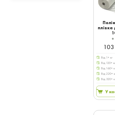
Полі
плівка 
1
103
Від 1+ кг
Від 120+ к
Від 160+ к
Від 220+ к
Від 320+ к
У к