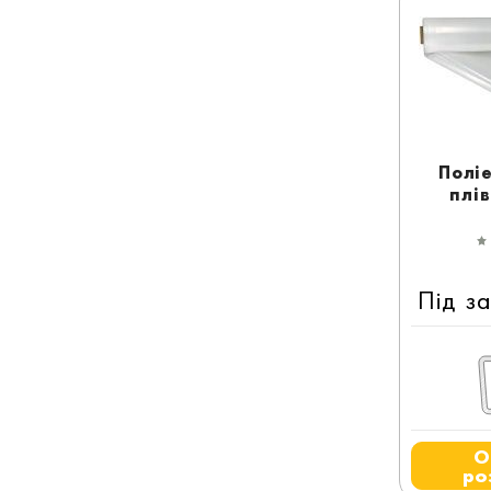
Полі
плі
Під з
О
ро