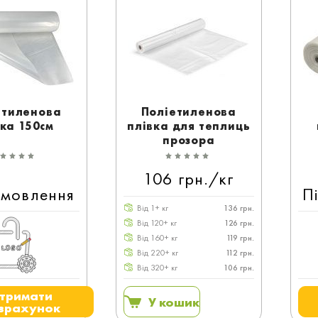
етиленова
Поліетиленова
вка 150см
плівка для теплиць
прозора
106 грн./кг
амовлення
П
Від 1+ кг
136 грн.
Від 120+ кг
126 грн.
Від 160+ кг
119 грн.
Від 220+ кг
112 грн.
Від 320+ кг
106 грн.
тримати
У кошик
зрахунок