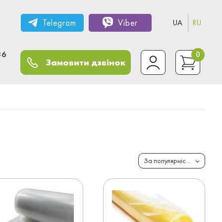
Telegram
Viber
UA
RU
36
0
Замовити дзвінок
За популярністю