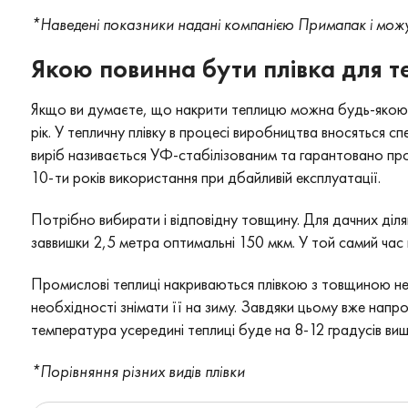
*Наведені показники надані компанією Примапак і можут
Якою повинна бути плівка для т
Якщо ви думаєте, що накрити теплицю можна будь-якою 
рік. У тепличну плівку в процесі виробництва вносяться 
виріб називається УФ-стабілізованим та гарантовано про
10-ти років використання при дбайливій експлуатації.
Потрібно вибирати і відповідну товщину. Для дачних діл
заввишки 2,5 метра оптимальні 150 мкм. У той самий час 
Промислові теплиці накриваються плівкою з товщиною не
необхідності знімати її на зиму. Завдяки цьому вже напр
температура усередині теплиці буде на 8-12 градусів вищ
*Порівняння різних видів плівки