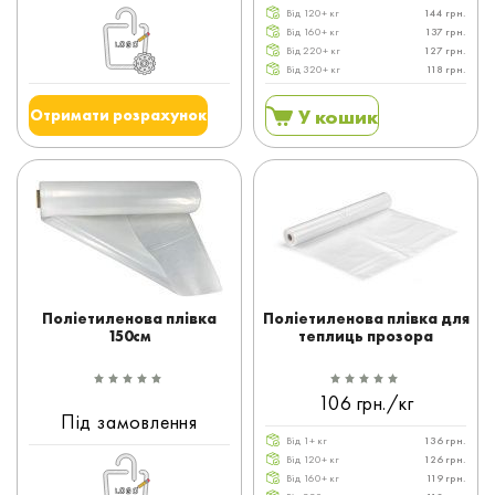
Від 120+ кг
144 грн.
Від 160+ кг
137 грн.
Від 220+ кг
127 грн.
Від 320+ кг
118 грн.
У кошик
Отримати розрахунок
Поліетиленова плівка
Поліетиленова плівка для
150см
теплиць прозора
106 грн./кг
Під замовлення
Від 1+ кг
136 грн.
Від 120+ кг
126 грн.
Від 160+ кг
119 грн.