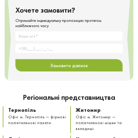
Хочете замовити?
Отримайте індивідуальну пропозицію протягом
найближчого часу
Замовити дзвінок
Регіональні представництва
Тернопіль
Житомир
Офіс м. Тернопіль — фірмові
Офіс м. Житомир —
поліетиленові пакети
поліетиленові мішки та
вкладиші.