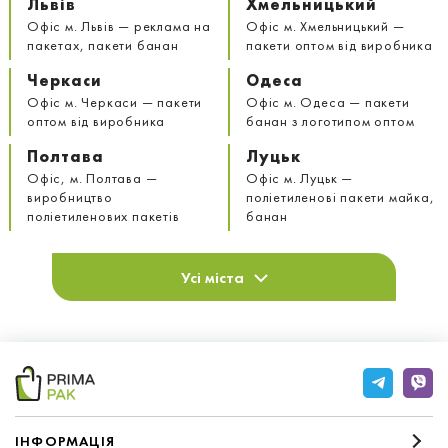
Львів
Хмельницький
Офіс м. Львів — реклама на
Офіс м. Хмельницький —
пакетах, пакети банан
пакети оптом від виробника
Черкаси
Одеса
Офіс м. Черкаси — пакети
Офіс м. Одеса — пакети
оптом від виробника
банан з логотипом оптом
Полтава
Луцьк
Офіс, м. Полтава —
Офіс м. Луцьк —
виробництво
поліетиленові пакети майка,
поліетиленових пакетів
банан
Усі міста
IНФОРМАЦIЯ