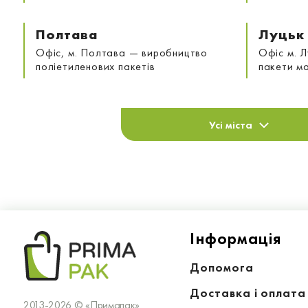
Полтава
Луцьк
Офіс, м. Полтава — виробництво
Офіс м. Л
поліетиленових пакетів
пакети м
Усі міста
Iнформацiя
Допомога
Доставка і оплата
2013-2026 © «Примапак»