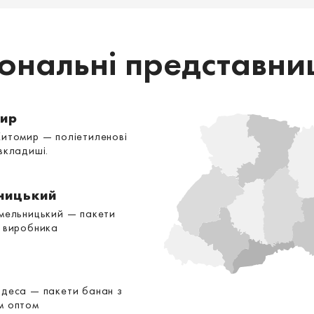
іональні представни
ир
Житомир — поліетиленові
вкладиші.
ницький
Хмельницький — пакети
д виробника
Одеса — пакети банан з
м оптом