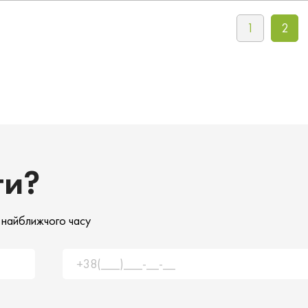
1
2
ти?
 найближчого часу