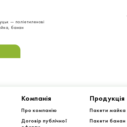
уцьк — поліетиленові
айка, банан
Компанiя
Продукція
Про компанію
Пакети майка
Договір публічної
Пакети банан
оферти