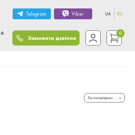
Telegram
Viber
UA
RU
36
0
Замовити дзвінок
За популярністю