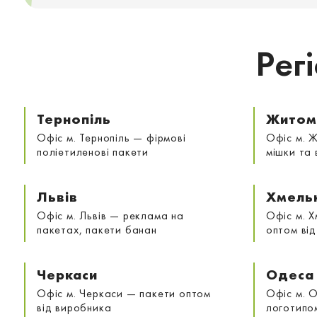
Рег
Тернопіль
Житом
Офіс м. Тернопіль — фірмові
Офіс м. 
поліетиленові пакети
мішки та 
Львів
Хмель
Офіс м. Львів — реклама на
Офіс м. 
пакетах, пакети банан
оптом ві
Черкаси
Одеса
Офіс м. Черкаси — пакети оптом
Офіс м. 
від виробника
логотипо