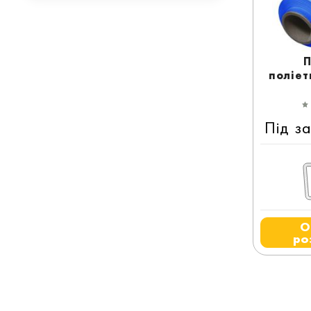
П
поліет
Під з
О
ро