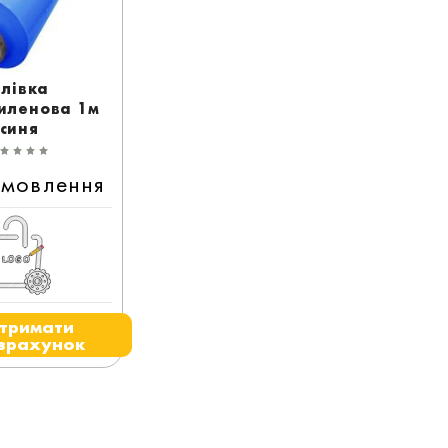
лівка
иленова 1м
синя
амовлення
тримати
зрахунок