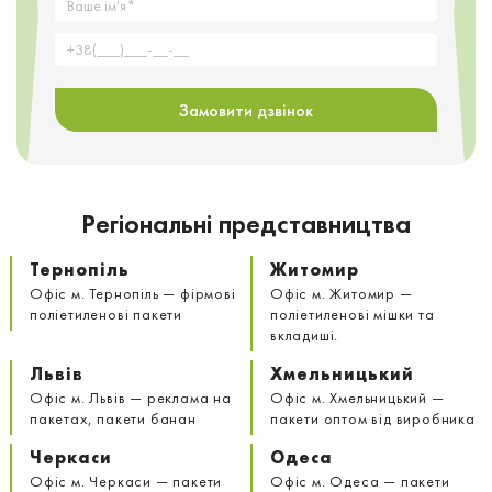
Замовити дзвінок
Регіональні представництва
Тернопіль
Житомир
Офіс м. Тернопіль — фірмові
Офіс м. Житомир —
поліетиленові пакети
поліетиленові мішки та
вкладиші.
Львів
Хмельницький
Офіс м. Львів — реклама на
Офіс м. Хмельницький —
пакетах, пакети банан
пакети оптом від виробника
Черкаси
Одеса
Офіс м. Черкаси — пакети
Офіс м. Одеса — пакети