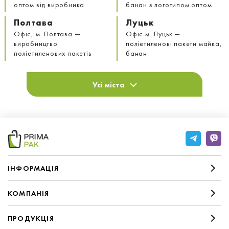
оптом від виробника
банан з логотипом оптом
Полтава
Луцьк
Офіс, м. Полтава —
Офіс м. Луцьк —
виробництво
поліетиленові пакети майка,
поліетиленових пакетів
банан
Усі міста
IНФОРМАЦIЯ
КОМПАНIЯ
ПРОДУКЦІЯ