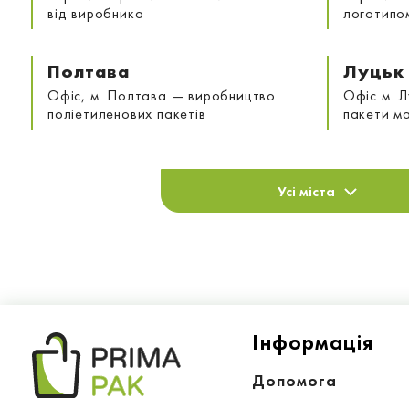
від виробника
логотипо
Полтава
Луцьк
Офіс, м. Полтава — виробництво
Офіс м. Л
поліетиленових пакетів
пакети м
Усі міста
Iнформацiя
Допомога