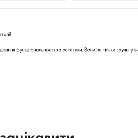
алі! ️
нання функціональності та естетики. Вони не тільки зручні у 
зацікавити