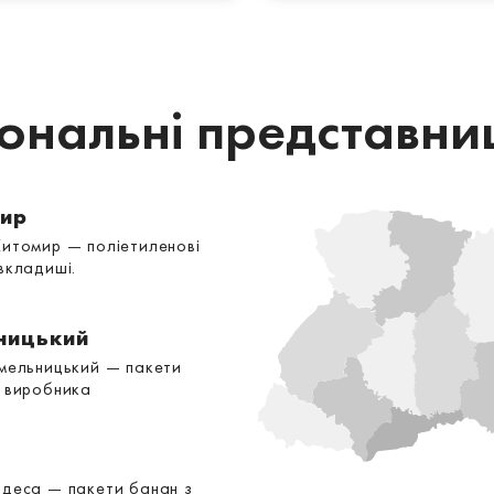
іональні представни
ир
Житомир — поліетиленові
вкладиші.
ницький
Хмельницький — пакети
д виробника
Одеса — пакети банан з