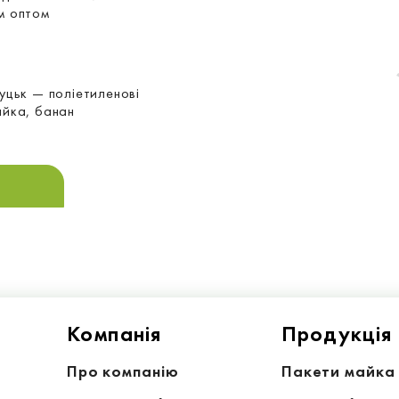
м оптом
уцьк — поліетиленові
айка, банан
Компанiя
Продукція
Про компанію
Пакети майка