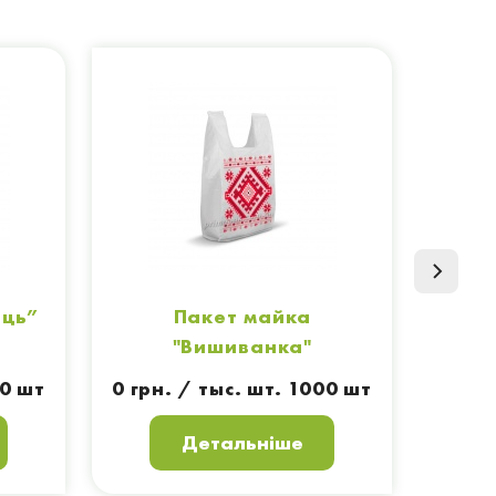
ець”
Пакет майка
Па
"Вишиванка"
00 шт
0 грн. / тыс. шт. 1000 шт
Детальніше