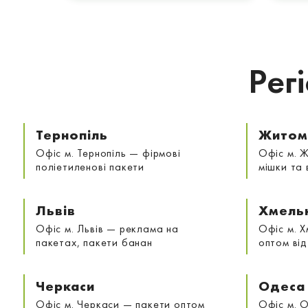
Рег
Тернопіль
Житом
Офіс м. Тернопіль — фірмові
Офіс м. 
поліетиленові пакети
мішки та 
Львів
Хмель
Офіс м. Львів — реклама на
Офіс м. 
пакетах, пакети банан
оптом ві
Черкаси
Одеса
Офіс м. Черкаси — пакети оптом
Офіс м. 