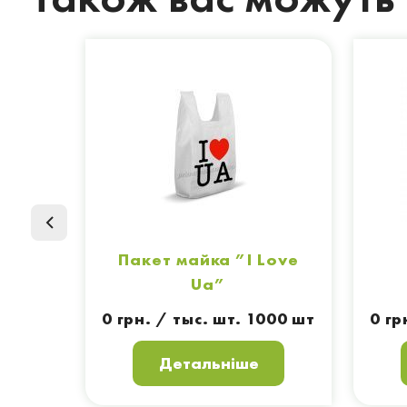
Пакет майка ”I Love
Ua”
0 грн. / тыс. шт. 1000 шт
0 гр
Детальніше