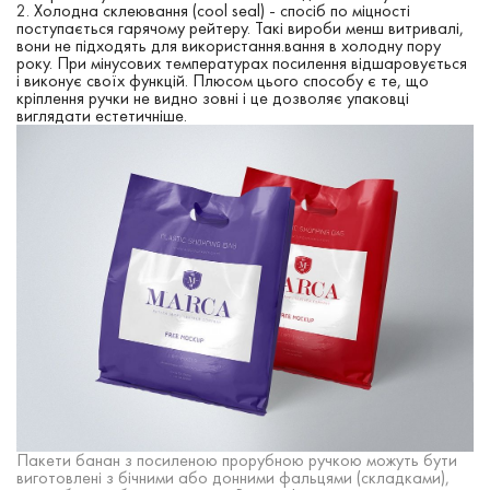
Холодна склеювання (cool seal) - спосіб по міцності
поступається гарячому рейтеру. Такі вироби менш витривалі,
вони не підходять для використання.вання в холодну пору
року. При мінусових температурах посилення відшаровується
і виконує своїх функцій. Плюсом цього способу є те, що
кріплення ручки не видно зовні і це дозволяє упаковці
виглядати естетичніше.
Пакети банан з посиленою прорубною ручкою можуть бути
виготовлені з бічними або донними фальцями (складками),