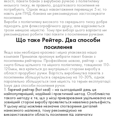
якості, пакети банан з вирубною ручкою з поліетилену
низького тиску, як правило, додаткового посилення не
потребують. Однак якщо навантаження перевищує 5 кг, то
навіть для ПНД-банана ми рекомендуємо застосовувати
посилення.
Вироби з поліетилену високого та середнього тиску добре
підходять для флексографічного друку, але відрізняються
трохи меншою міцністю. Тому при виборі цього варіанта ми
рекомендуємо робити такі пакети з посиленими ручками.
Що таке Рейтер. Два способи
посилення
Якщо вам необхідна красива і міцна упаковкаа наша
компанія Примапак пропонує вибрати пакет банан з
посиленням рейтером. Професійною мовою, рейтер – це
смуга більш щільного та міцного поліетилену, товщиною 110-
120мкм, яка кріпиться до внутрішньої сторони виробу в
області прорубної ручки. Вартість виробництва пакетів з
посиленням збільшується в середньому на 10-30%, однак
паралельно збільшується їхня міцність та термін експлуатації.
Існує два способи посилення ручок:
Гарячий рейтер (hot seal) – на сьогоднішній день це
найпопулярніший, надійний і практичний метод. Особливістю
такого методу є те, що у місці приварювання ущільнювача на
зовнішній стороні виробу проявляється невелика рельєфність.
У цьому місці можливе незначне спотворення деталей
нанесеного малюнка, тому рекомендуємо не
використовувати область посилення під запечатку.