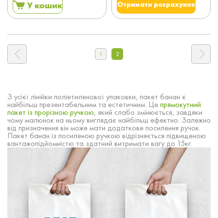
У кошик
Отримати розрахунок
1
2
З усієї лінійки поліетиленової упаковки, пакет банан є
найбільш презентабельним та естетичним. Це
прямокутний
пакет із прорізною ручкою
, який слабо змінюється, завдяки
чому малюнок на ньому виглядає найбільш ефектно. Залежно
від призначення він може мати додаткове посилення ручок.
Пакет банан із посиленою ручкою відрізняється підвищеною
вантажопідйомністю та здатний витримати вагу до 15кг.