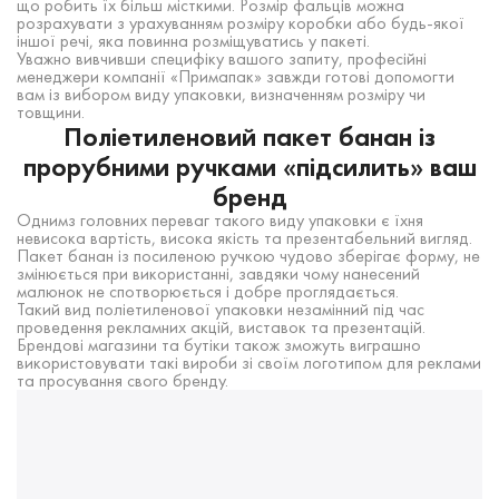
що робить їх більш місткими. Розмір фальців можна
розрахувати з урахуванням розміру коробки або будь-якої
іншої речі, яка повинна розміщуватись у пакеті.
Уважно вивчивши специфіку вашого запиту, професійні
менеджери компанії «Примапак» завжди готові допомогти
вам із вибором виду упаковки, визначенням розміру чи
товщини.
Поліетиленовий пакет банан із
прорубними ручками «підсилить» ваш
бренд
Однимз головних переваг такого виду упаковки є їхня
невисока вартість, висока якість та презентабельний вигляд.
Пакет банан із посиленою ручкою чудово зберігає форму, не
змінюється при використанні, завдяки чому нанесений
малюнок не спотворюється і добре проглядається.
Такий вид поліетиленової упаковки незамінний під час
проведення рекламних акцій, виставок та презентацій.
Брендові магазини та бутіки також зможуть виграшно
використовувати такі вироби зі своїм логотипом для реклами
та просування свого бренду.