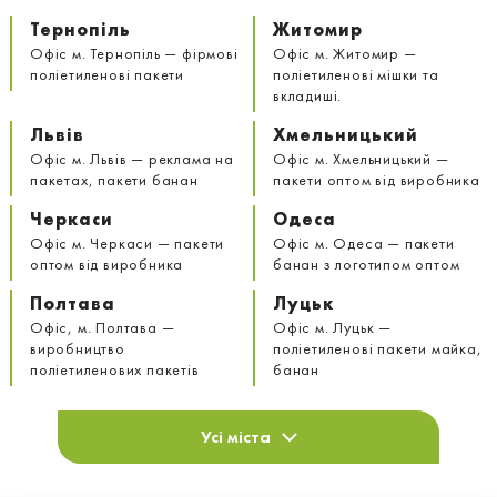
Тернопіль
Житомир
Офіс м. Тернопіль — фірмові
Офіс м. Житомир —
поліетиленові пакети
поліетиленові мішки та
вкладиші.
Львів
Хмельницький
Офіс м. Львів — реклама на
Офіс м. Хмельницький —
пакетах, пакети банан
пакети оптом від виробника
Черкаси
Одеса
Офіс м. Черкаси — пакети
Офіс м. Одеса — пакети
оптом від виробника
банан з логотипом оптом
Полтава
Луцьк
Офіс, м. Полтава —
Офіс м. Луцьк —
виробництво
поліетиленові пакети майка,
поліетиленових пакетів
банан
Усі міста