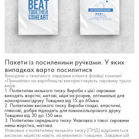
Пакети із посиленими ручками. У яких
випадках варто посилитися
Виходячи з технічного завдання клієнта фахівці компанії
«Примапак» на виробництві використовують сировину трьох
видів:
Поліетилен низького тиску. Вироби з цієї сировини
виходять жорсткі, матові, міцні на розрив, оптимальні для
монохромноїдруку. Товщина від 15 до 60мкм.
Поліетилен високого тиску. Вироби гладкі, еластичні,
глянсові, добре підходять для повнокольорового друку.
Товщина від 30 до 150 мкм.
Поліетилен середнього тиску. Упаковка з такої сировини
менш жорстка, матова.
Упаковка з поліетилену низького тиску (ПНД) відрізняється
високою міцністю навіть за невеликої товщини. Завдяки цій