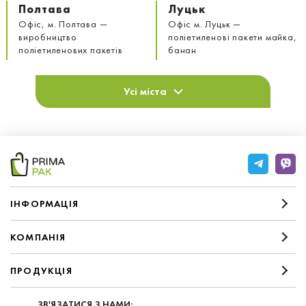
Полтава
Луцьк
Офіс, м. Полтава —
Офіс м. Луцьк —
виробництво
поліетиленові пакети майка,
поліетиленових пакетів
банан
Усі міста
IНФОРМАЦIЯ
КОМПАНIЯ
ПРОДУКЦІЯ
ЗВ'ЯЗАТИСЯ З НАМИ: