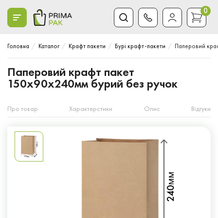
0
Головна
Каталог
Крафт пакети
Бурі крафт-пакети
Паперовий краф
Паперовий крафт пакет
150x90x240мм бурий без ручок
Про товар
Характерстики
Опис
Відгуки