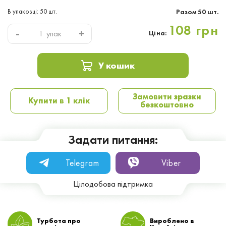
В упаковці: 50 шт.
Разом
50
шт.
108 грн
-
+
упак
Ціна:
У кошик
Замовити зразки
Купити в 1 клік
безкоштовно
Задати питання:
Telegram
Viber
Цілодобова підтримка
Турбота про
Вироблено в