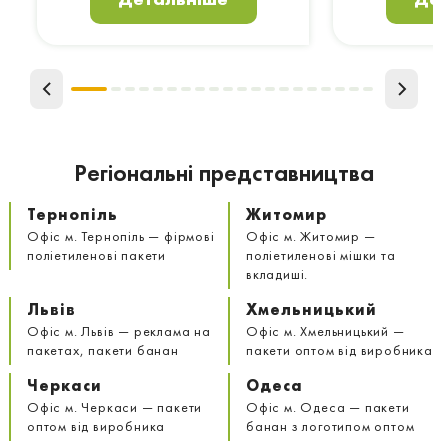
Регіональні представництва
Тернопіль
Житомир
Офіс м. Тернопіль — фірмові
Офіс м. Житомир —
поліетиленові пакети
поліетиленові мішки та
вкладиші.
Львів
Хмельницький
Офіс м. Львів — реклама на
Офіс м. Хмельницький —
пакетах, пакети банан
пакети оптом від виробника
Черкаси
Одеса
Офіс м. Черкаси — пакети
Офіс м. Одеса — пакети
оптом від виробника
банан з логотипом оптом