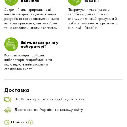
довкілля
Українi
Закритий цикл природи: наші
Підтримуючи українського
пакети створені з відновлюваних
виробника, ви не тільки
ресурсів та повертаються до нього
отримуєте якісний продукт, а й
після використання, живлячи ґрунт
робите свій внесок у розвиток
та не завдаючи шкоди екосистемі.
економіки України.
Якість перевірена у
лабораторії
Всі наші товари пройшли
лабораторні випробування та
відповідають найсуворішим
стандартам якості.
Доставка
По Харкову власна служба доставки
Доставка по Україні та всьому світу
Оплата