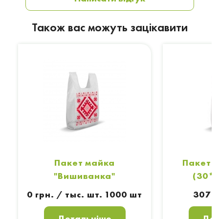
Також вас можуть зацікавити
Пакет майка
Пакет 
"Вишиванка"
(30*
0 грн. / тыс. шт. 1000 шт
307 г
Детальніше
Дет