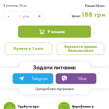
В упаковці: 50 шт.
Разом
50
шт.
188 грн
-
+
упак
Ціна:
У кошик
Замовити зразки
Купити в 1 клік
безкоштовно
Задати питання:
Telegram
Viber
Цілодобова підтримка
Турбота про
Вироблено в