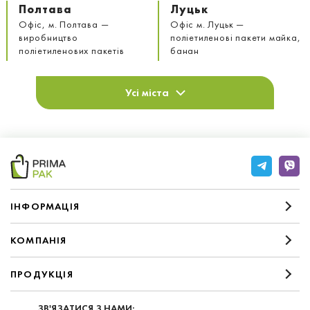
Полтава
Луцьк
Офіс, м. Полтава —
Офіс м. Луцьк —
виробництво
поліетиленові пакети майка,
поліетиленових пакетів
банан
Усі міста
IНФОРМАЦIЯ
КОМПАНIЯ
ПРОДУКЦІЯ
ЗВ'ЯЗАТИСЯ З НАМИ: