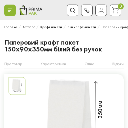
0
Головна
Каталог
Крафт пакети
Білі крафт-пакети
Паперовий краф
Паперовий крафт пакет
150x90x350мм білий без ручок
Про товар
Характерстики
Опис
Відгуки