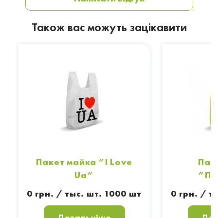
Також вас можуть зацікавити
Пакет майка ”I Love
Пак
Ua”
”По
0 грн. / тыс. шт. 1000 шт
0 грн. / т
Детальніше
Дет