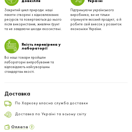
довкілля
Українi
Закритий цикл природи: наші
Підтримуючи українського
пакети створені з відновлюваних
виробника, ви не тільки
ресурсів та повертаються до нього
отримуєте якісний продукт, а й
після використання, живлячи ґрунт
робите свій внесок у розвиток
та не завдаючи шкоди екосистемі.
економіки України.
Якість перевірена у
лабораторії
Всі наші товари пройшли
лабораторні випробування та
відповідають найсуворішим
стандартам якості.
Доставка
По Харкову власна служба доставки
Доставка по Україні та всьому світу
Оплата