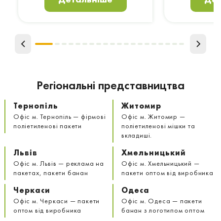
Регіональні представництва
Тернопіль
Житомир
Офіс м. Тернопіль — фірмові
Офіс м. Житомир —
поліетиленові пакети
поліетиленові мішки та
вкладиші.
Львів
Хмельницький
Офіс м. Львів — реклама на
Офіс м. Хмельницький —
пакетах, пакети банан
пакети оптом від виробника
Черкаси
Одеса
Офіс м. Черкаси — пакети
Офіс м. Одеса — пакети
оптом від виробника
банан з логотипом оптом