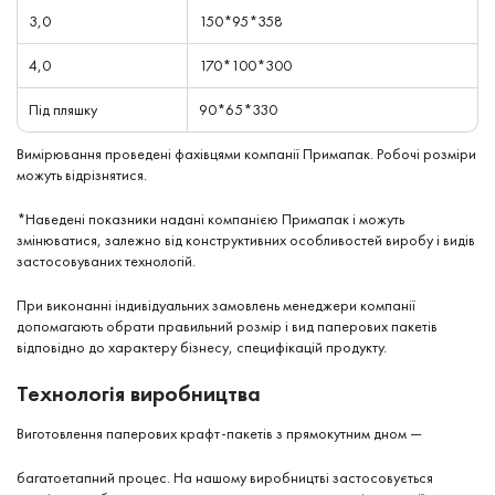
3,0
150*95*358
4,0
170*100*300
Під пляшку
90*65*330
Вимірювання проведені фахівцями компанії Примапак. Робочі розміри
можуть відрізнятися.
*Наведені показники надані компанією Примапак і можуть
змінюватися, залежно від конструктивних особливостей виробу і видів
застосовуваних технологій.
При виконанні індивідуальних замовлень менеджери компанії
допомагають обрати правильний розмір і вид паперових пакетів
відповідно до характеру бізнесу, специфікацій продукту.
Технологія виробництва
Виготовлення паперових крафт-пакетів з прямокутним дном —
багатоетапний процес. На нашому виробництві застосовується