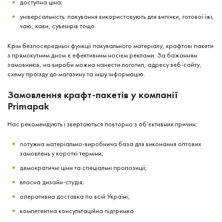
доступна ціна;
універсальність: пакування використовують для випічки, готової їжі,
чаю, кави, сувенірів тощо.
Крім безпосередньої функції пакувального матеріалу, крафтові пакети
з прямокутним дном є ефективним носієм реклами. За бажанням
замовників, на вироби можна нанести логотип, адресу веб-сайту,
схему проїзду до магазину та іншу інформацію.
Замовлення крафт-пакетів у компанії
Primapak
Нас рекомендують і звертаються повторно з об'єктивних причин:
потужна матеріально-виробнича база для виконання оптових
замовлень у короткі терміни;
демократичні ціни та спеціальні пропозиції;
власна дизайн-студія;
оперативна доставка по всій Україні;
компетентна консультаційна підтримка.