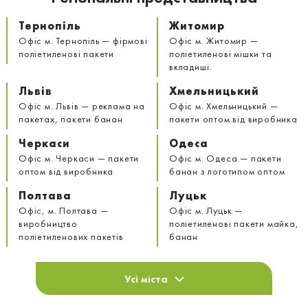
Тернопіль
Житомир
Офіс м. Тернопіль — фірмові
Офіс м. Житомир —
поліетиленові пакети
поліетиленові мішки та
вкладиші.
Львів
Хмельницький
Офіс м. Львів — реклама на
Офіс м. Хмельницький —
пакетах, пакети банан
пакети оптом від виробника
Черкаси
Одеса
Офіс м. Черкаси — пакети
Офіс м. Одеса — пакети
оптом від виробника
банан з логотипом оптом
Полтава
Луцьк
Офіс, м. Полтава —
Офіс м. Луцьк —
виробництво
поліетиленові пакети майка,
поліетиленових пакетів
банан
Усі міста