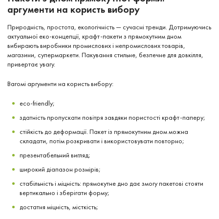
аргументи на користь вибору
Природність, простота, екологічність — сучасні тренди. Дотримуючись
актуальної еко-концепції, крафт-пакети з прямокутним дном
вибирають виробники промислових і непромислових товарів,
магазини, супермаркети. Пакування стильне, безпечне для довкілля,
привертає увагу.
Вагомі аргументи на користь вибору:
eco-friendly;
здатність пропускати повітря завдяки пористості крафт-паперу;
стійкість до деформації. Пакет із прямокутним дном можна
складати, потім розкривати і використовувати повторно;
презентабельний вигляд;
широкий діапазон розмірів;
стабільність і міцність: прямокутне дно дає змогу пакетові стояти
вертикально і зберігати форму;
достатня міцність, місткість;