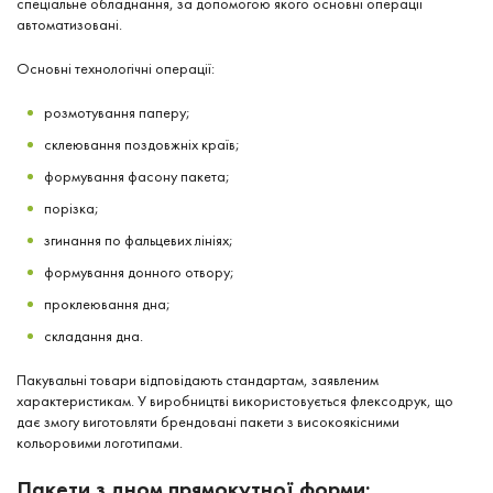
спеціальне обладнання, за допомогою якого основні операції
автоматизовані.
Основні технологічні операції:
розмотування паперу;
склеювання поздовжніх країв;
формування фасону пакета;
порізка;
згинання по фальцевих лініях;
формування донного отвору;
проклеювання дна;
складання дна.
Пакувальні товари відповідають стандартам, заявленим
характеристикам. У виробництві використовується флексодрук, що
дає змогу виготовляти брендовані пакети з високоякісними
кольоровими логотипами.
Пакети з дном прямокутної форми: