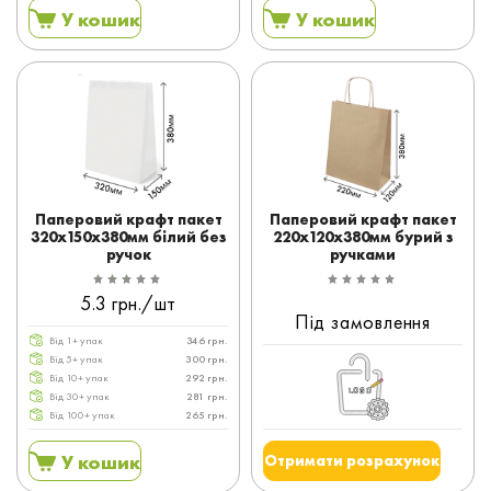
У кошик
У кошик
Паперовий крафт пакет
Паперовий крафт пакет
320x150x380мм білий без
220x120x380мм бурий з
ручок
ручками
5.3 грн./шт
Під замовлення
Від 1+ упак
346 грн.
Від 5+ упак
300 грн.
Від 10+ упак
292 грн.
Від 30+ упак
281 грн.
Від 100+ упак
265 грн.
У кошик
Отримати розрахунок