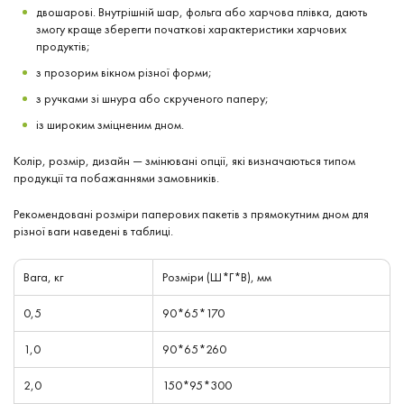
двошарові. Внутрішній шар, фольга або харчова плівка, дають
змогу краще зберегти початкові характеристики харчових
продуктів;
з прозорим вікном різної форми;
з ручками зі шнура або скрученого паперу;
із широким зміцненим дном.
Колір, розмір, дизайн — змінювані опції, які визначаються типом
продукції та побажаннями замовників.
Рекомендовані розміри паперових пакетів з прямокутним дном для
різної ваги наведені в таблиці.
Вага, кг
Розміри (Ш*Г*В), мм
0,5
90*65*170
1,0
90*65*260
2,0
150*95*300