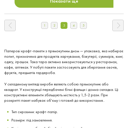
Показати ще
1
2
3
4
5
Паперові крафт-пакети з прямокутним дном — упаковка, яка набирає
попит, призначена для продуктів харчування, біжутерії, сувенірів, книг,
одягу, іграшок. Така тара активно використовуються у ресторанах,
кафе, аптеках. У побуті пакети застосовують для зберігання овочів,
фруктів, предметів гардероба.
У складеному вигляді вироби являють собою прямокутник або
квадрат. У конструкції передбачені бічні фальци і донна складка. Ці
конструктивні елементи збільшують місткість у 1,5-2 рази. При
розкритті пакет набуває об'єму і готовий до використання..
Тип сировини: крафт-папір.
Розміри: під замовлення.