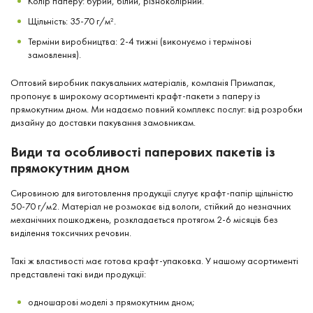
Колір паперу: бурий, білий, різноколірний.
Щільність: 35-70 г/м².
Терміни виробництва: 2-4 тижні (виконуємо і термінові
замовлення).
Оптовий виробник пакувальних матеріалів, компанія Примапак,
пропонує в широкому асортименті крафт-пакети з паперу із
прямокутним дном. Ми надаємо повний комплекс послуг: від розробки
дизайну до доставки пакування замовникам.
Види та особливості паперових пакетів із
прямокутним дном
Сировиною для виготовлення продукції слугує крафт-папір щільністю
50-70 г/м2. Матеріал не розмокає від вологи, стійкий до незначних
механічних пошкоджень, розкладається протягом 2-6 місяців без
виділення токсичних речовин.
Такі ж властивості має готова крафт-упаковка. У нашому асортименті
представлені такі види продукції:
одношарові моделі з прямокутним дном;