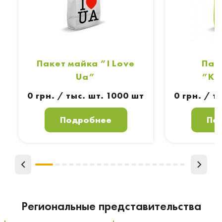
Пакет майка ”I Love
Пак
Ua”
”Кл
0 грн. / тыс. шт. 1000 шт
0 грн. / т
Подробнее
По
Региональные представительства