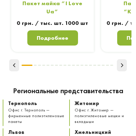
Пакет майка ”I Love
Пак
Ua”
”Кл
0 грн. / тыс. шт. 1000 шт
0 грн. / т
Подробнее
По
Региональные представительства
Тернополь
Житомир
Офис г. Тернополь —
Офис г. Житомир —
фирменные полиэтиленовые
полиэтиленовые мешки и
пакеты
вкладыши
Львов
Хмельницкий