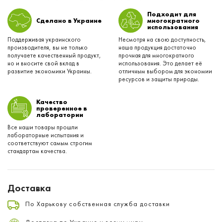
Подходит для
Сделано в Украине
многократного
использования
Поддерживая украинского
Несмотря на свою доступность,
производителя, вы не только
наша продукция достаточно
получаете качественный продукт,
прочная для многократного
но и вносите свой вклад в
использования. Это делает её
развитие экономики Украины.
отличным выбором для экономии
ресурсов и защиты природы.
Качество
проверенное в
лаборатории
Все наши товары прошли
лабораторные испытания и
соответствуют самым строгим
стандартам качества.
Доставка
По Харькову собственная служба доставки
Доставка по Украине и всему миру