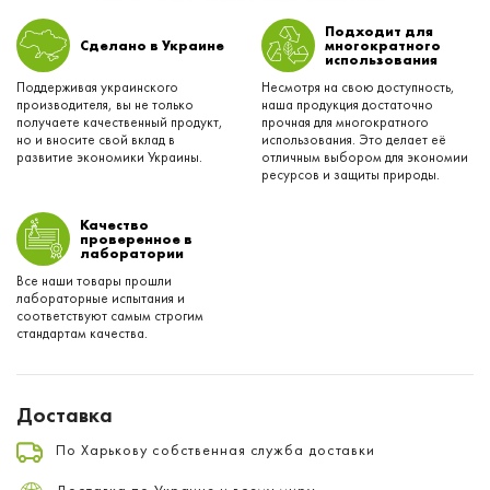
Подходит для
Сделано в Украине
многократного
использования
Поддерживая украинского
Несмотря на свою доступность,
производителя, вы не только
наша продукция достаточно
получаете качественный продукт,
прочная для многократного
но и вносите свой вклад в
использования. Это делает её
развитие экономики Украины.
отличным выбором для экономии
ресурсов и защиты природы.
Качество
проверенное в
лаборатории
Все наши товары прошли
лабораторные испытания и
соответствуют самым строгим
стандартам качества.
Доставка
По Харькову собственная служба доставки
Доставка по Украине и всему миру