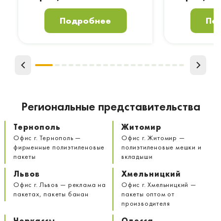
Подробнее
По
Региональные представительства
Тернополь
Житомир
Офис г. Тернополь —
Офис г. Житомир —
фирменные полиэтиленовые
полиэтиленовые мешки и
пакеты
вкладыши
Львов
Хмельницкий
Офис г. Львов — реклама на
Офис г. Хмельницкий —
пакетах, пакеты банан
пакеты оптом от
производителя
Черкассы
Одесса