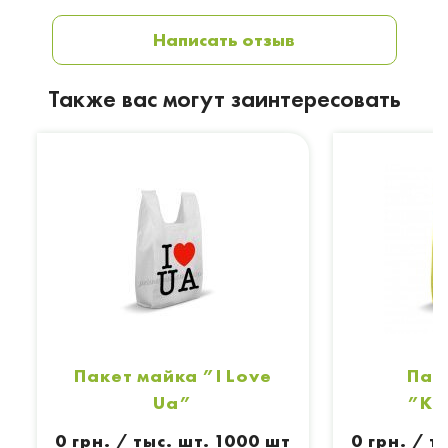
Написать отзыв
Также вас могут заинтересовать
Пакет майка ”I Love
Пак
Ua”
”Кл
0 грн. / тыс. шт. 1000 шт
0 грн. / т