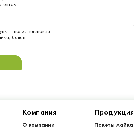
м оптом
Луцк — полиэтиленовые
айка, банан
Компания
Продукци
О компании
Пакеты майка