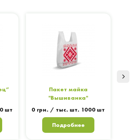
ец”
Пакет майка
Па
"Вышиванка"
00 шт
0 грн. / тыс. шт. 1000 шт
Подробнее