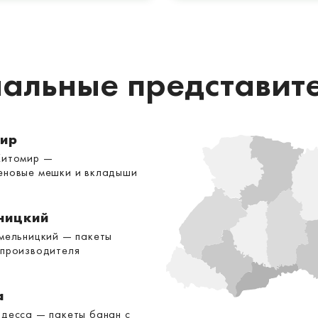
альные представит
ир
Житомир —
еновые мешки и вкладыши
ницкий
Хмельницкий — пакеты
 производителя
а
Одесса — пакеты банан с