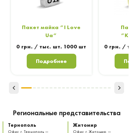
Пакет майка ”I Love
Пак
Ua”
”Кл
0 грн. / тыс. шт. 1000 шт
0 грн. / т
Подробнее
По
Региональные представительства
Тернополь
Житомир
Офис г. Тернополь —
Офис г. Житомир —