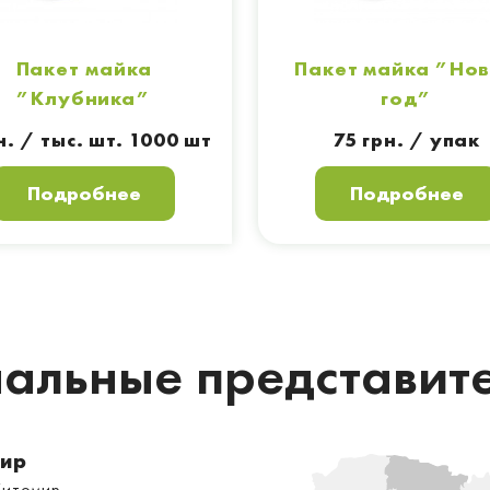
Пакет майка
Пакет майка ”Но
”Клубника”
год”
н. / тыс. шт. 1000 шт
75 грн. / упак
Подробнее
Подробнее
альные представит
ир
Житомир —