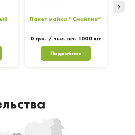
вый
Пакет майка ”Смайлик”
Па
0 грн. / тыс. шт. 1000 шт
Подробнее
ельства