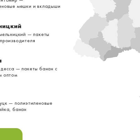
еновые мешки и вкладыши
ницкий
Хмельницкий — пакеты
 производителя
а
Одесса — пакеты банан с
м оптом
Луцк — полиэтиленовые
айка, банан