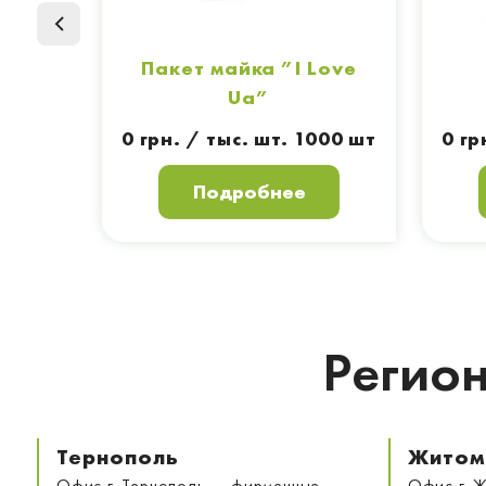
Пакет майка ”I Love
Ua”
0 грн. / тыс. шт. 1000 шт
0 гр
Подробнее
Регион
Тернополь
Житом
Офис г. Тернополь — фирменные
Офис г. 