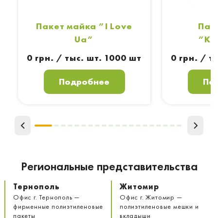
Пакет майка ”I Love
Пак
Ua”
”Кл
0 грн. / тыс. шт. 1000 шт
0 грн. / т
Подробнее
По
Региональные представительства
Тернополь
Житомир
Офис г. Тернополь —
Офис г. Житомир —
фирменные полиэтиленовые
полиэтиленовые мешки и
пакеты
вкладыши