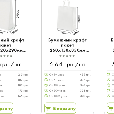
ный крафт
Бумажный крафт
Б
пакет
пакет
120x290мм
260x150x350мм
 без ручек
белый с ручками
 грн./шт
6.64 грн./шт
к
215 грн.
От 1+ упак
435 грн.
О
к
187 грн.
От 5+ упак
377 грн.
О
ак
182 грн.
От 10+ упак
367 грн.
О
ак
175 грн.
От 30+ упак
353 грн.
О
пак
165 грн.
От 100+ упак
332 грн.
О
орзину
В корзину