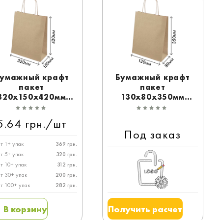
умажный крафт
Бумажный крафт
пакет
пакет
320x150x420мм
130x80x350мм
бурый с ручками
бурый с ручками
5.64 грн./шт
Под заказ
т 1+ упак
369 грн.
т 5+ упак
320 грн.
т 10+ упак
312 грн.
т 30+ упак
200 грн.
т 100+ упак
282 грн.
Получить расчет
В корзину