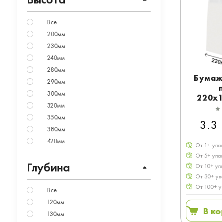
Все
200мм
230мм
240мм
280мм
Бумаж
290мм
300мм
220x
320мм
белый
350мм
3.3
380мм
420мм
От 1+ упа
От 5+ упа
Глубина
От 10+ уп
От 30+ уп
От 100+ у
Все
120мм
В к
130мм