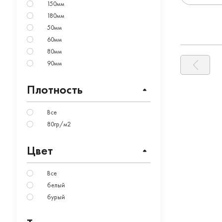
150мм
180мм
50мм
60мм
80мм
90мм
Плотность
Все
80гр/м2
Цвет
Все
белый
бурый