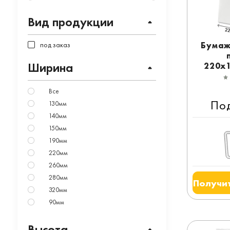
Вид продукции
под заказ
Бумаж
Ширина
220x
белый
Все
По
130мм
140мм
150мм
190мм
220мм
260мм
280мм
Получит
320мм
90мм
Высота