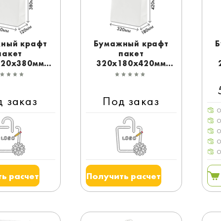
ный крафт
Бумажный крафт
Б
пакет
пакет
120x380мм
320x180x420мм
 с ручками
белый с ручками
д заказ
Под заказ
О
О
О
О
О
ь расчет
Получить расчет