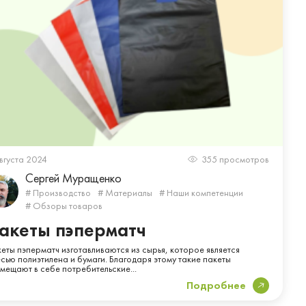
вгуста 2024
355 просмотров
Сергей Муращенко
# Производство
# Материалы
# Наши компетенции
# Обзоры товаров
акеты пэперматч
еты пэперматч изготавливаются из сырья, которое является
сью полиэтилена и бумаги. Благодаря этому такие пакеты
мещают в себе потребительские...
Подробнее