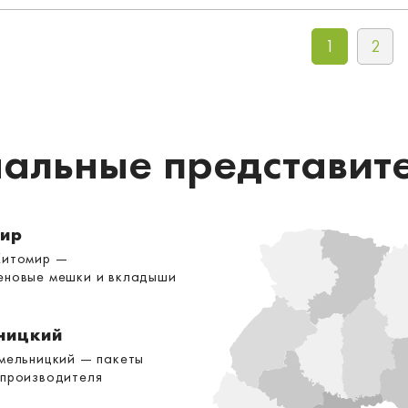
1
2
альные представит
ир
Житомир —
еновые мешки и вкладыши
ницкий
Хмельницкий — пакеты
 производителя