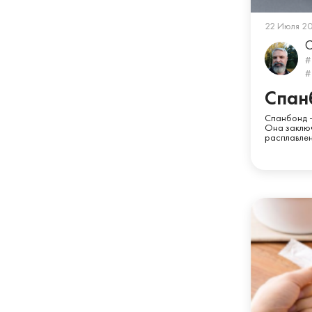
22 Июля 2
С
#
#
Спан
Спанбонд –
Она заключ
расплавлен