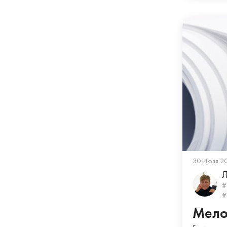
30 Июля 2
Л
#
#
Мело