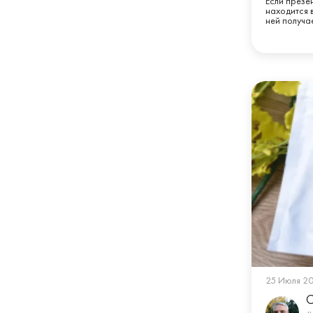
Если презе
находится 
ней получае
25 Июля 2
С