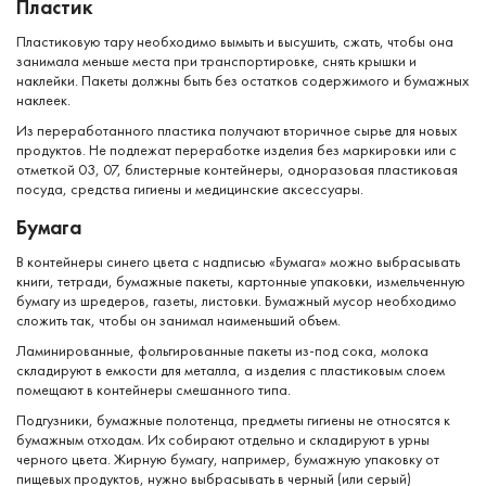
Пластик
Пластиковую тару необходимо вымыть и высушить, сжать, чтобы она
занимала меньше места при транспортировке, снять крышки и
наклейки. Пакеты должны быть без остатков содержимого и бумажных
наклеек.
Из переработанного пластика получают вторичное сырье для новых
продуктов. Не подлежат переработке изделия без маркировки или с
отметкой 03, 07, блистерные контейнеры, одноразовая пластиковая
посуда, средства гигиены и медицинские аксессуары.
Бумага
В контейнеры синего цвета с надписью «Бумага» можно выбрасывать
книги, тетради, бумажные пакеты, картонные упаковки, измельченную
бумагу из шредеров, газеты, листовки. Бумажный мусор необходимо
сложить так, чтобы он занимал наименьший объем.
Ламинированные, фольгированные пакеты из-под сока, молока
складируют в емкости для металла, а изделия с пластиковым слоем
помещают в контейнеры смешанного типа.
Подгузники, бумажные полотенца, предметы гигиены не относятся к
бумажным отходам. Их собирают отдельно и складируют в урны
черного цвета. Жирную бумагу, например, бумажную упаковку от
пищевых продуктов, нужно выбрасывать в черный (или серый)