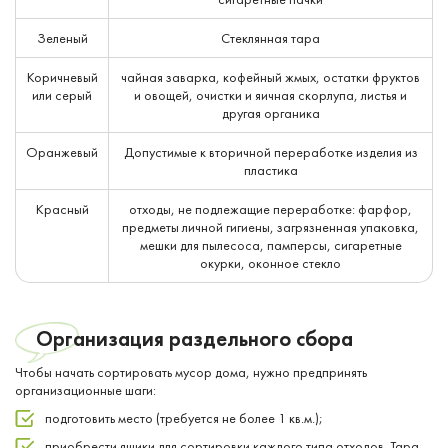
Зеленый
Стеклянная тара
Коричневый
чайная заварка, кофейный жмых, остатки фруктов
или серый
и овощей, очистки и яичная скорлупа, листья и
другая органика
Оранжевый
Допустимые к вторичной переработке изделия из
пластика
Красный
отходы, не подлежащие переработке: фарфор,
предметы личной гигиены, загрязненная упаковка,
мешки для пылесоса, памперсы, сигаретные
окурки, оконное стекло
Организация раздельного сбора
Чтобы начать сортировать мусор дома, нужно предпринять
организационные шаги:
подготовить место (требуется не более 1 кв.м.);
приобрести ящики для сортировки каждого типа отходов. Тара