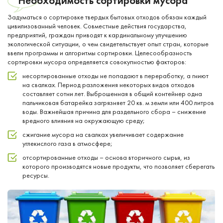
Необходимость сортировки мусора
Задуматься о сортировке твердых бытовых отходов обязан каждый
цивилизованный человек. Совместные действия государства,
предприятий, граждан приводят к кардинальному улучшению
экологической ситуации, о чем свидетельствует опыт стран, которые
ввели программы и алгоритмы сортировки. Целесообразность
сортировки мусора определяется совокупностью факторов:
несортированные отходы не попадают в переработку, а гниют
на свалках. Период разложения некоторых видов отходов
составляет сотни лет. Выброшенная в общий контейнер одна
пальчиковая батарейка загрязняет 20 кв. м земли или 400 литров
воды. Важнейшая причина для раздельного сбора – снижение
вредного влияния на окружающую среду;
сжигание мусора на свалках увеличивает содержание
углекислого газа в атмосфере;
отсортированные отходы – основа вторичного сырья, из
которого производятся новые продукты, что позволяет сберегать
ресурсы.