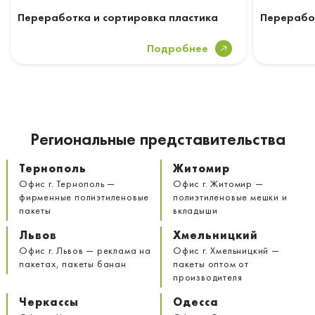
Переработка и сортировка пластика
Перерабо
Подробнее
Региональные представительства
Тернополь
Житомир
Офис г. Тернополь —
Офис г. Житомир —
фирменные полиэтиленовые
полиэтиленовые мешки и
пакеты
вкладыши
Львов
Хмельницкий
Офис г. Львов — реклама на
Офис г. Хмельницкий —
пакетах, пакеты банан
пакеты оптом от
производителя
Черкассы
Одесса