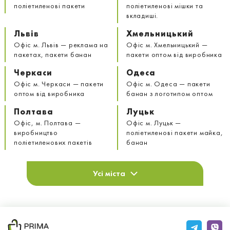
поліетиленові пакети
поліетиленові мішки та
вкладиші.
Львів
Хмельницький
Офіс м. Львів — реклама на
Офіс м. Хмельницький —
пакетах, пакети банан
пакети оптом від виробника
Черкаси
Одеса
Офіс м. Черкаси — пакети
Офіс м. Одеса — пакети
оптом від виробника
банан з логотипом оптом
Полтава
Луцьк
Офіс, м. Полтава —
Офіс м. Луцьк —
виробництво
поліетиленові пакети майка,
поліетиленових пакетів
банан
Усі міста