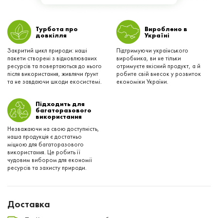
Турбота про
Вироблено в
довкілля
Українi
Закритий цикл природи: наші
Підтримуючи українського
пакети створені з відновлюваних
виробника, ви не тільки
ресурсів та повертаються до нього
отримуєте якісний продукт, а й
після використання, живлячи ґрунт
робите свій внесок у розвиток
та не завдаючи шкоди екосистемі.
економіки України.
Підходить для
багаторазового
використання
Незважаючи на свою доступність,
наша продукція є достатньо
міцною для багаторазового
використання. Це робить її
чудовим вибором для економії
ресурсів та захисту природи.
Доставка