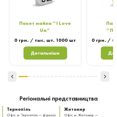
Пакет майка ”I Love
Пак
Ua”
”По
0 грн. / тыс. шт. 1000 шт
0 грн. / т
Детальніше
Дет
Регіональні представництва
Тернопіль
Житомир
Офіс м. Тернопіль — фірмові
Офіс м. Житомир —